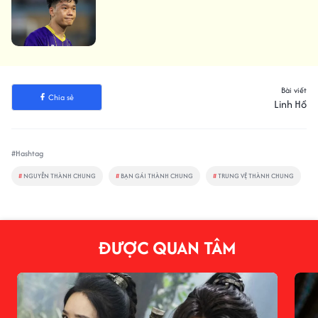
Bài viết
Chia sẻ
Linh Hồ
#Hashtag
#
NGUYỄN THÀNH CHUNG
#
BẠN GÁI THÀNH CHUNG
#
TRUNG VỆ THÀNH CHUNG
ĐƯỢC QUAN TÂM