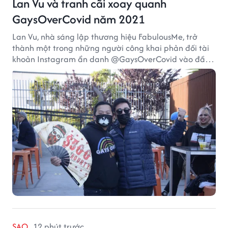
Lan Vu và tranh cãi xoay quanh
GaysOverCovid năm 2021
Lan Vu, nhà sáng lập thương hiệu FabulousMe, trở
thành một trong những người công khai phản đối tài
khoản Instagram ẩn danh @GaysOverCovid vào đầu
năm 2021, trong bối cảnh đại dịch COVID-19 vẫn diễn
biến nghiêm trọng.
SAO
12 phút trước