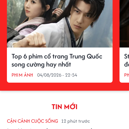
Top 6 phim cổ trang Trung Quốc
S
song cường hay nhất
đ
PHIM ẢNH
04/08/2026 - 22:54
P
TIN MỚI
CẬN CẢNH CUỘC SỐNG
12 phút trước