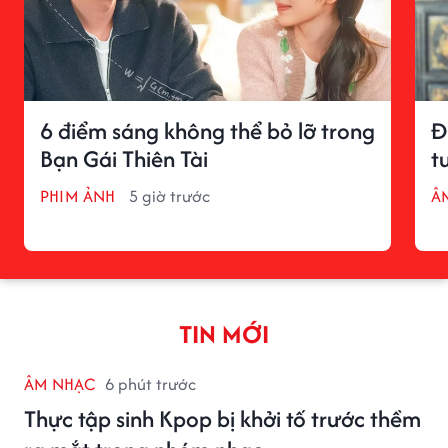
6 điểm sáng không thể bỏ lỡ trong
Đ
Bạn Gái Thiên Tài
t
PHIM ẢNH
5 giờ trước
Â
TIN MỚI
ÂM NHẠC
6 phút trước
Thực tập sinh Kpop bị khởi tố trước thềm