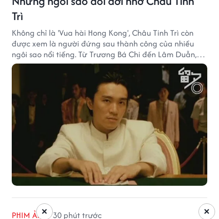
Những ngôi sao đổi đời nhờ Châu Tinh
Trì
Không chỉ là 'Vua hài Hong Kong', Châu Tinh Trì còn
được xem là người đứng sau thành công của nhiều
ngôi sao nổi tiếng. Từ Trương Bá Chi đến Lâm Duẫn,
không ít diễn viên đã bước sang trang mới trong sự
nghiệp nhờ cơ hội từ Châu Tinh Trì.
×
×
PHIM ẢNH
30 phút trước