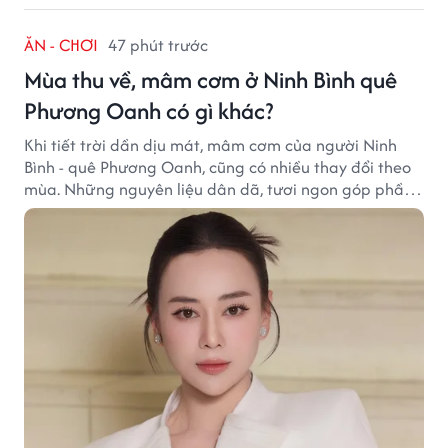
ĂN - CHƠI
47 phút trước
Mùa thu về, mâm cơm ở Ninh Bình quê
Phương Oanh có gì khác?
Khi tiết trời dần dịu mát, mâm cơm của người Ninh
Bình - quê Phương Oanh, cũng có nhiều thay đổi theo
mùa. Những nguyên liệu dân dã, tươi ngon góp phần
tạo nên hương vị bình dị nhưng đầy cuốn hút của vùng
đất cố đô.