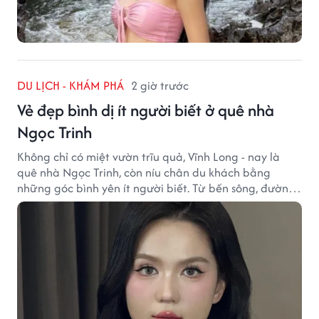
DU LỊCH - KHÁM PHÁ
2 giờ trước
Vẻ đẹp bình dị ít người biết ở quê nhà
Ngọc Trinh
Không chỉ có miệt vườn trĩu quả, Vĩnh Long - nay là
quê nhà Ngọc Trinh, còn níu chân du khách bằng
những góc bình yên ít người biết. Từ bến sông, đường
quê đến nhịp sống chậm rãi, tất cả tạo nên sức hút rất
riêng của vùng đất miền Tây.