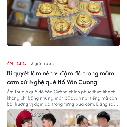
ĂN - CHƠI
2 giờ trước
Bí quyết làm nên vị đậm đà trong mâm
cơm xứ Nghệ quê Hồ Văn Cường
Ẩm thực ở quê Hồ Văn Cường chinh phục thực khách
không chỉ bằng những món đặc sản nổi tiếng mà còn
bởi hương vị đậm đà trong từng bữa cơm. Đằng sau
nét giản dị ấy là những bí quyết được người dân gìn
giữ qua nhiều thế hệ.