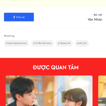
Bài viết
Chia sẻ
Văn Nhân
#Hashtag
#
NGÀY BOXING DAY
#
TUYỂN VIỆT NAM
#
TRỌNG TÀI
#
AFF CUP
ĐƯỢC QUAN TÂM