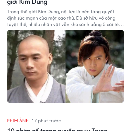
giới Kim Dung
Trong thế giới Kim Dung, nội lực là nền tảng quyết
định sức mạnh của một cao thủ. Dù sở hữu võ công
tuyệt thế, nhiều nhân vật vẫn khó sánh bằng 5 cái tên
dưới đây về độ thâm hậu của chân khí.
PHIM ẢNH
17 phút trước
10 phim cổ trang quyền mưu Trung