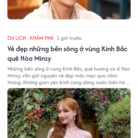
DU LỊCH - KHÁM PHÁ
1 giờ trước
Vẻ đẹp những bến sông ở vùng Kinh Bắc
quê Hòa Minzy
Những bến sông ở vùng Kinh Bắc, quê hương ca sĩ Hòa
Minzy, vẫn giữ nguyên vẻ đẹp mộc mạc qua năm
tháng. Không gian yên bình cùng dòng nước hiền hòa
tạo nên một góc Bắc Ninh rất đáng để khám phá.