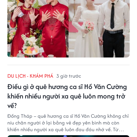
DU LỊCH - KHÁM PHÁ
3 giờ trước
Điều gì ở quê hương ca sĩ Hồ Văn Cường
khiến nhiều người xa quê luôn mong trở
về?
Đồng Tháp – quê hương ca sĩ Hồ Văn Cường không chỉ
níu chân người ở lại bằng vẻ đẹp yên bình mà còn
khiến nhiều người xa quê luôn đau đáu nhớ về. Từ
cảnh sắc, ẩm thực đến tình người mộc mạc, tất cả tạo