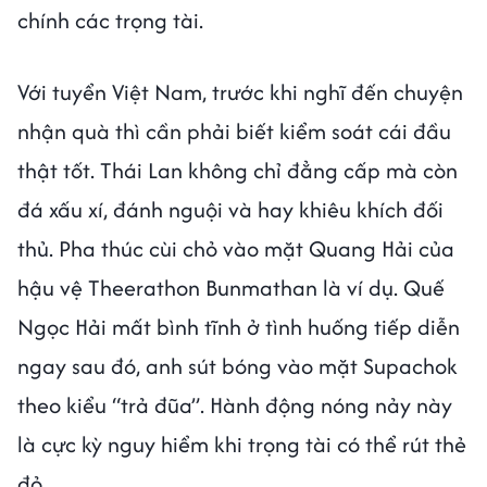
chính các trọng tài.
Với tuyển Việt Nam, trước khi nghĩ đến chuyện
nhận quà thì cần phải biết kiểm soát cái đầu
thật tốt. Thái Lan không chỉ đẳng cấp mà còn
đá xấu xí, đánh nguội và hay khiêu khích đối
thủ. Pha thúc cùi chỏ vào mặt Quang Hải của
hậu vệ Theerathon Bunmathan là ví dụ. Quế
Ngọc Hải mất bình tĩnh ở tình huống tiếp diễn
ngay sau đó, anh sút bóng vào mặt Supachok
theo kiểu “trả đũa”. Hành động nóng nảy này
là cực kỳ nguy hiểm khi trọng tài có thể rút thẻ
đỏ.