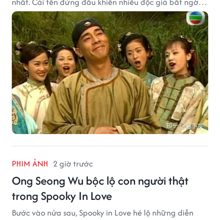
nhất. Cái tên đứng đầu khiến nhiều độc giả bất ngờ
bởi xuất thân của nhân vật này hoàn toàn không
giống một đại hiệp.
PHIM ẢNH
2 giờ trước
Ong Seong Wu bộc lộ con người thật
trong Spooky In Love
Bước vào nửa sau, Spooky in Love hé lộ những diễn