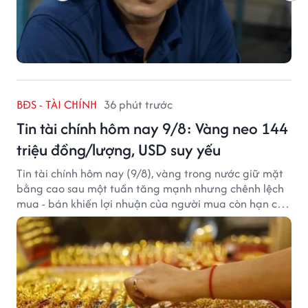
BĐS - TÀI CHÍNH
36 phút trước
Tin tài chính hôm nay 9/8: Vàng neo 144
triệu đồng/lượng, USD suy yếu
Tin tài chính hôm nay (9/8), vàng trong nước giữ mặt
bằng cao sau một tuần tăng mạnh nhưng chênh lệch
mua - bán khiến lợi nhuận của người mua còn hạn chế,
trong khi USD chịu sức ép sau dữ liệu việc làm Mỹ gây
thất vọng.