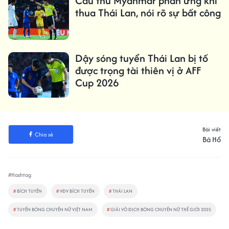
Cầu thủ Myanmar phản ứng khi
thua Thái Lan, nói rõ sự bất công
Dậy sóng tuyển Thái Lan bị tố
được trọng tài thiên vị ở AFF
Cup 2026
Bài viết
Chia sẻ
Bá Hổ
#Hashtag
#
BÍCH TUYỀN
#
VĐV BÍCH TUYỀN
#
THÁI LAN
#
TUYỂN BÓNG CHUYỀN NỮ VIỆT NAM
#
GIẢI VÔ ĐỊCH BÓNG CHUYỀN NỮ THẾ GIỚI 2025