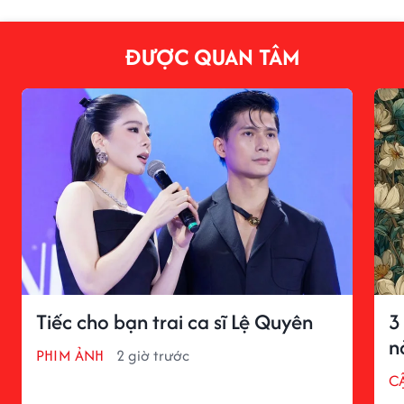
ĐƯỢC QUAN TÂM
Tiếc cho bạn trai ca sĩ Lệ Quyên
3
n
PHIM ẢNH
2 giờ trước
C