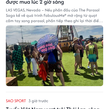
được mua lúc 2 giờ sáng
LAS VEGAS, Nevada – Nếu phần đầu của The Parasol
Saga kể về quá trình FabulousMe® mở rộng từ quạt
cầm tay sang parasol, phần tiếp theo ghi lại thời điểm
sản phẩm được thị trường đón nhận và dần vượt khỏi
công năng che nắng thông thường.
SAO SPORT
3 giờ trước