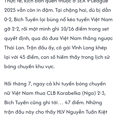
Thực tế, kịch bản quen thuộc ở SEA V-League
2025 vẫn còn in đậm. Tại chặng hai, dù bị dẫn
0-2, Bích Tuyền lại bùng nổ kéo tuyển Việt Nam
gỡ 2-2, rồi một mình ghi 10/16 điểm trong set
quyết định, qua đó đưa Việt Nam thắng ngược
Thái Lan. Trận đấu ấy, cô gái Vĩnh Long khép
lại với 45 điểm, con số hiếm thấy trong lịch sử
bóng chuyền khu vực.
Hồi tháng 7, ngay cả khi tuyển bóng chuyền
nữ Việt Nam thua CLB Korabelka (Nga) 2-3,
Bích Tuyền cũng ghi tới… 47 điểm. Những
trận đấu này cho thấy HLV Nguyễn Tuấn Kiệt