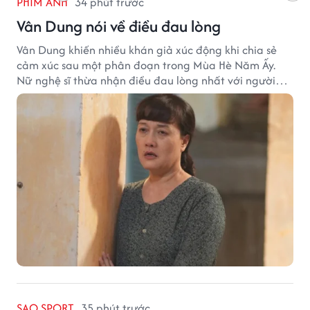
PHIM ẢNH
34 phút trước
Vân Dung nói về điều đau lòng
Vân Dung khiến nhiều khán giả xúc động khi chia sẻ
cảm xúc sau một phân đoạn trong Mùa Hè Năm Ấy.
Nữ nghệ sĩ thừa nhận điều đau lòng nhất với người
mẹ không phải sự nghèo khó, mà là khi các con phải
chứng kiến những tổn thương trong chính ngôi nhà
của mình.
SAO SPORT
35 phút trước