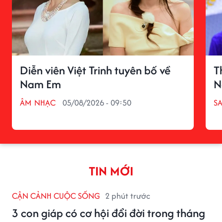
Diễn viên Việt Trinh tuyên bố về
T
Nam Em
N
ÂM NHẠC
05/08/2026 - 09:50
S
TIN MỚI
CẬN CẢNH CUỘC SỐNG
2 phút trước
3 con giáp có cơ hội đổi đời trong tháng