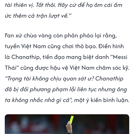
tài thiên vị. Tốt thôi. Hãy cứ để họ ôm cái ấm
ức thêm cả trận lượt về.”
Fan xứ chùa vàng còn phản pháo lại rằng,
tuyển Việt Nam cũng chơi thô bạo. Điển hình
là Chanathip, tiền đạo mang biệt danh “Messi
Thái” cũng được hậu vệ Việt Nam chăm sóc kỹ.
“Trọng tài không chịu quan sát ư? Chanathip
đã bị đối phương phạm lỗi liên tục nhưng ông
ta không nhắc nhở gì cả”,
một ý kiến bình luận.