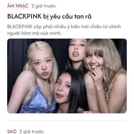
ÂM NHẠC
2 giờ trước
BLACKPINK bị yêu cầu tan rã
BLACKPINK vấp phải nhiều ý kiến trái chiều từ chính
người hâm mộ của mình.
SAO
2 giờ trước