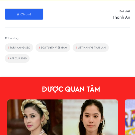
Bài viết
Chia sẻ
Thành An
#Hashtag
#
PARK HANG-SEO
#
ĐỘI TUYỂN VIỆT NAM
#
VIỆT NAM VS THÁI LAN
#
AFF CUP 2020
ĐƯỢC QUAN TÂM