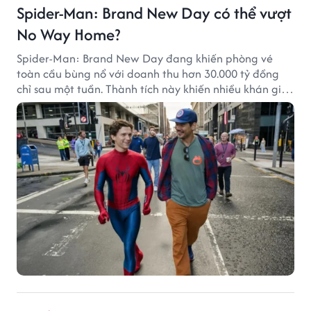
Spider-Man: Brand New Day có thể vượt
No Way Home?
Spider-Man: Brand New Day đang khiến phòng vé
toàn cầu bùng nổ với doanh thu hơn 30.000 tỷ đồng
chỉ sau một tuần. Thành tích này khiến nhiều khán giả
đặt câu hỏi liệu bộ phim mới của Tom Holland có thể
phá kỷ lục mà No Way Home từng thiết lập hay không.