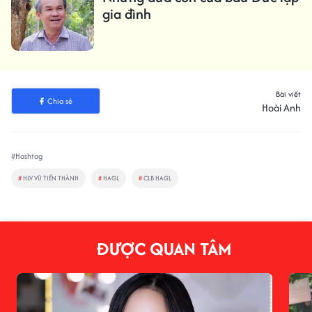
gia đình
Bài viết
Chia sẻ
Hoài Anh
#Hashtag
#
HLV VŨ TIẾN THÀNH
#
HAGL
#
CLB HAGL
ĐƯỢC QUAN TÂM