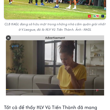
CLB HAGL đang sở hữu một trong những nhà cầm quân giỏi nhất
ở V.League, đó là HLV Vũ Tiến Thành. Ảnh: HAGL
Advertisement
Tất cả để thấy HLV Vũ Tiến Thành đã mang