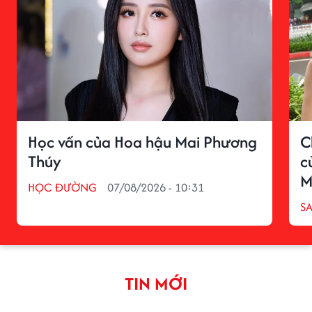
Học vấn của Hoa hậu Mai Phương
C
Thúy
c
M
HỌC ĐƯỜNG
07/08/2026 - 10:31
S
TIN MỚI