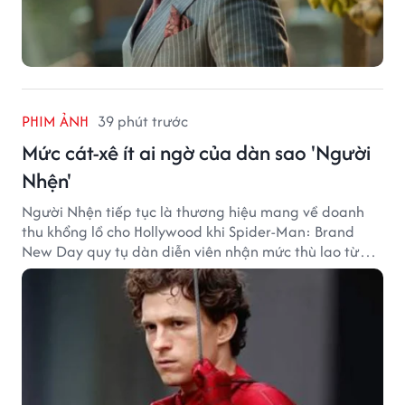
PHIM ẢNH
39 phút trước
Mức cát-xê ít ai ngờ của dàn sao 'Người
Nhện'
Người Nhện tiếp tục là thương hiệu mang về doanh
thu khổng lồ cho Hollywood khi Spider-Man: Brand
New Day quy tụ dàn diễn viên nhận mức thù lao từ
hàng chục đến hàng trăm tỷ đồng. Thành công phòng
vé của bộ phim cũng giúp nhiều ngôi sao sở hữu khoản
thu nhập đáng mơ ước.