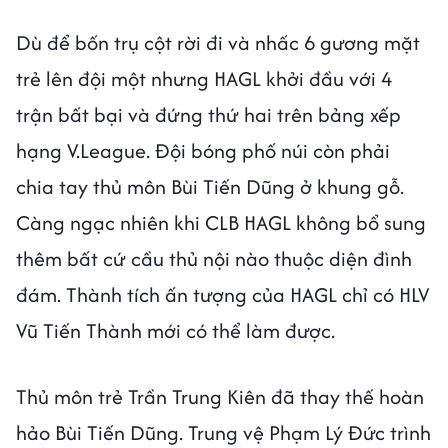
Dù để bốn trụ cột rời đi và nhấc 6 gương mặt
trẻ lên đội một nhưng HAGL khởi đầu với 4
trận bất bại và đứng thứ hai trên bảng xếp
hạng V.League. Đội bóng phố núi còn phải
chia tay thủ môn Bùi Tiến Dũng ở khung gỗ.
Càng ngạc nhiên khi CLB HAGL không bổ sung
thêm bất cứ cầu thủ nội nào thuộc diện đình
đám. Thành tích ấn tượng của HAGL chỉ có HLV
Vũ Tiến Thành mới có thể làm được.
Thủ môn trẻ Trần Trung Kiên đã thay thế hoàn
hảo Bùi Tiến Dũng. Trung vệ Phạm Lý Đức trình