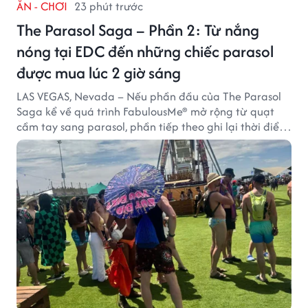
ĂN - CHƠI
23 phút trước
The Parasol Saga – Phần 2: Từ nắng
nóng tại EDC đến những chiếc parasol
được mua lúc 2 giờ sáng
LAS VEGAS, Nevada – Nếu phần đầu của The Parasol
Saga kể về quá trình FabulousMe® mở rộng từ quạt
cầm tay sang parasol, phần tiếp theo ghi lại thời điểm
sản phẩm được thị trường đón nhận và dần vượt khỏi
công năng che nắng thông thường.