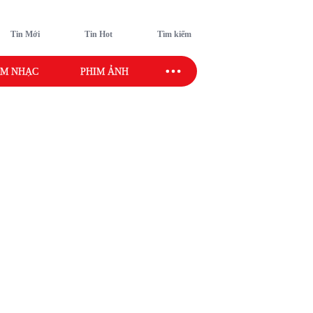
Tin Mới
Tin Hot
Tìm kiếm
M NHẠC
PHIM ẢNH
SAO SPORT