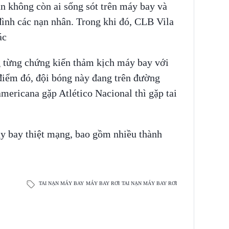
 không còn ai sống sót trên máy bay và
 đình các nạn nhân. Trong khi đó, CLB Vila
các
từng chứng kiến thảm kịch máy bay với
iểm đó, đội bóng này đang trên đường
ericana gặp Atlético Nacional thì gặp tai
áy bay thiệt mạng, bao gồm nhiều thành
TAI NẠN MÁY BAY
MÁY BAY RƠI
TAI NẠN MÁY BAY RƠI