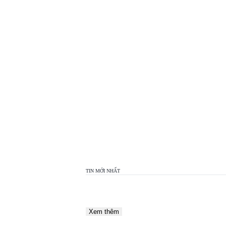
TOP
VIEW
24H
TIN MỚI NHẤT
Xem thêm