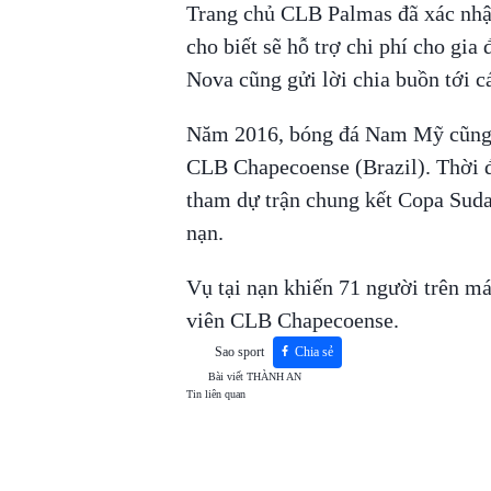
Trang chủ CLB Palmas đã xác nhận
cho biết sẽ hỗ trợ chi phí cho gia
Nova cũng gửi lời chia buồn tới 
Năm 2016, bóng đá Nam Mỹ cũng 
CLB Chapecoense (Brazil). Thời đ
tham dự trận chung kết Copa Sudam
nạn.
Vụ tại nạn khiến 71 người trên m
viên CLB Chapecoense.
Sao sport
Chia sẻ
Bài viết
THÀNH AN
Tin liên quan