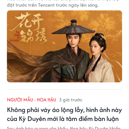
đặt trước trên Tencent trước ngày lên sóng.
NGƯỜI MẪU - HOA HẬU
3 giờ trước
Không phải váy áo lộng lẫy, hình ảnh này
của Kỳ Duyên mới là tâm điểm bàn luận
Sau ánh hào quang sân khấu, Hoa hậu Kỳ Duyên khiến