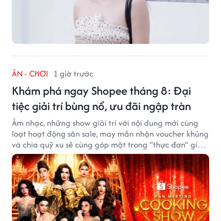
ĂN - CHƠI
1 giờ trước
Khám phá ngay Shopee tháng 8: Đại
tiệc giải trí bùng nổ, ưu đãi ngập tràn
Âm nhạc, những show giải trí với nội dung mới cùng
loạt hoạt động săn sale, may mắn nhận voucher khủng
và chia quỹ xu sẽ cùng góp mặt trong “thực đơn” giải
trí cuối tuần trên Shopee, diễn ra liên tiếp vào ngày
7/8 và 8/8.