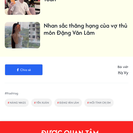
Nhan sắc thăng hạng của vợ thủ
môn Đặng Văn Lâm
Bài viết
Chia sẻ
Hà Vy
#Hashtag
#
NÀNG WAGS
#
YẾN XUÂN
#
ĐẶNG VĂN LÂM
#
MỐI TÌNH CHỊ EM
ĐƯỢC QUAN TÂM