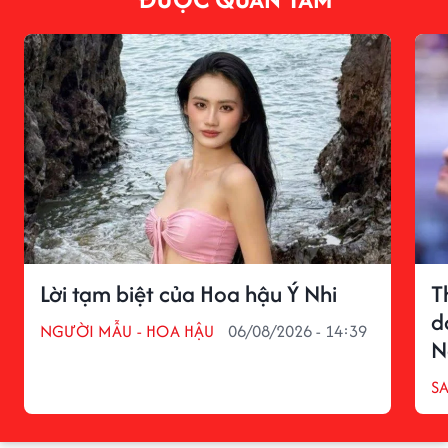
Lời tạm biệt của Hoa hậu Ý Nhi
T
d
NGƯỜI MẪU - HOA HẬU
06/08/2026 - 14:39
N
S