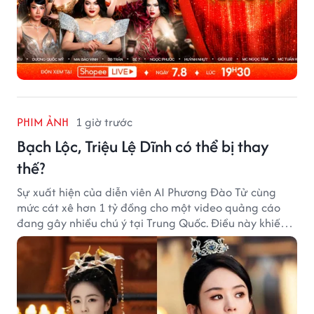
PHIM ẢNH
1 giờ trước
Bạch Lộc, Triệu Lệ Dĩnh có thể bị thay
thế?
Sự xuất hiện của diễn viên AI Phương Đào Tử cùng
mức cát xê hơn 1 tỷ đồng cho một video quảng cáo
đang gây nhiều chú ý tại Trung Quốc. Điều này khiến
không ít người đặt câu hỏi liệu những ngôi sao hàng
đầu như Bạch Lộc, Triệu Lệ Dĩnh có thể bị thay thế
trong tương lai.