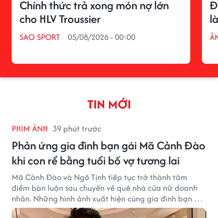
Chính thức trả xong món nợ lớn
Đ
cho HLV Troussier
l
SAO SPORT
05/08/2026 - 00:00
Â
TIN MỚI
PHIM ẢNH
39 phút trước
Phản ứng gia đình bạn gái Mã Cảnh Đào
khi con rể bằng tuổi bố vợ tương lai
Mã Cảnh Đào và Ngô Tịnh tiếp tục trở thành tâm
điểm bàn luận sau chuyến về quê nhà của nữ doanh
nhân. Những hình ảnh xuất hiện cùng gia đình bạn gái
Mã Cảnh Đào đang thu hút sự quan tâm trên mạng