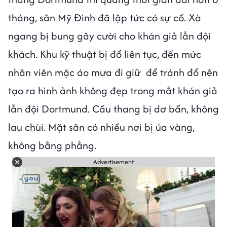
tháng, sân Mỹ Đình đã lập tức có sự cố. Xà
ngang bị bung gây cười cho khán giả lẫn đội
khách. Khu kỹ thuật bị đổ liên tục, đến mức
nhân viên mặc áo mưa đi giữ để tránh đổ nên
tạo ra hình ảnh không đẹp trong mắt khán giả
lẫn đội Dortmund. Cầu thang bị dơ bẩn, không
lau chùi. Mặt sân có nhiều nơi bị úa vàng,
không bằng phẳng.
Advertisement