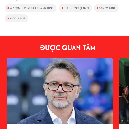
#
SÂN VẬN ĐỘNG QUỐC GIA MỸ ĐÌNH
#
ĐỘI TUYỂN VIỆT NAM
#
SÂN MỸ ĐÌNH
#
AFF CUP 2022
ĐƯỢC QUAN TÂM