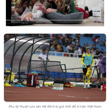
Khu kỹ thuật của sân Mỹ Đình bị gió thổi đổ ở trận Việt Nam