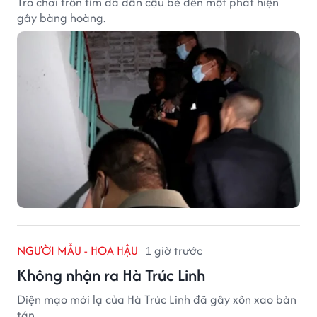
Trò chơi trốn tìm đã dẫn cậu bé đến một phát hiện
gây bàng hoàng.
NGƯỜI MẪU - HOA HẬU
1 giờ trước
Không nhận ra Hà Trúc Linh
Diện mạo mới lạ của Hà Trúc Linh đã gây xôn xao bàn
tán.