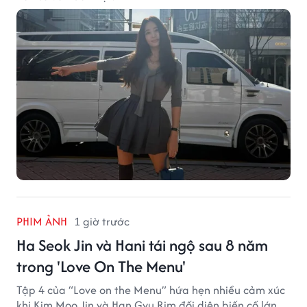
PHIM ẢNH
1 giờ trước
Ha Seok Jin và Hani tái ngộ sau 8 năm
trong 'Love On The Menu'
Tập 4 của “Love on the Menu” hứa hẹn nhiều cảm xúc
khi Kim Moo Jin và Han Gyu Rim đối diện biến cố lớn,