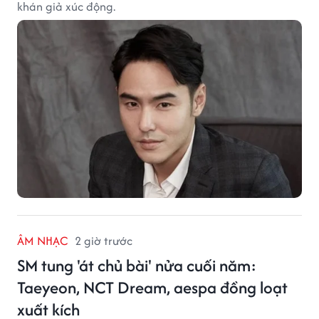
khán giả xúc động.
ÂM NHẠC
2 giờ trước
SM tung 'át chủ bài' nửa cuối năm:
Taeyeon, NCT Dream, aespa đồng loạt
xuất kích