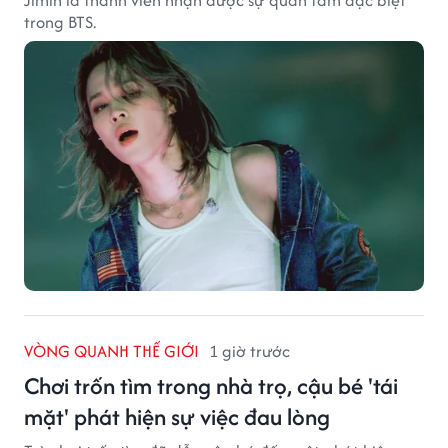
Jimin là thành viên nhận được sự quan tâm đặc biệt
trong BTS.
VÒNG QUANH THẾ GIỚI
1 giờ trước
Chơi trốn tìm trong nhà trọ, cậu bé 'tái
mặt' phát hiện sự việc đau lòng