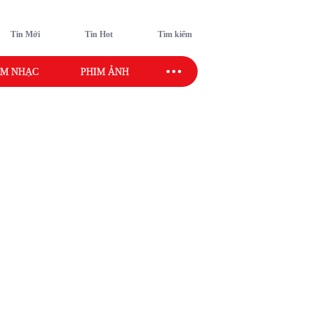
Tin Mới
Tin Hot
Tìm kiếm
M NHẠC
PHIM ẢNH
SAO SPORT