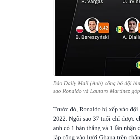
Báo Daily Mail (Anh) công bố đội hì
sao Ronaldo và Lautaro Martinez góp
Trước đó, Ronaldo bị xếp vào đội
2022. Ngôi sao 37 tuổi chỉ được c
anh có 1 bàn thắng và 1 lần nhận 
lập công vào lưới Ghana trên chấm