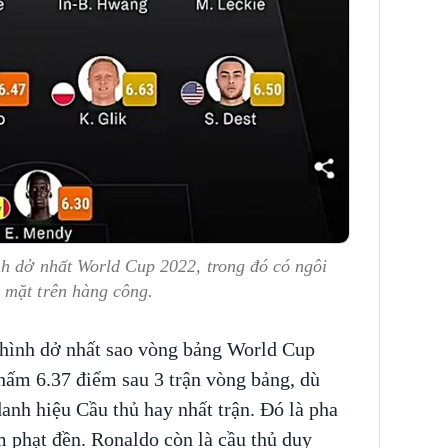
nh dở nhất World Cup 2022, trong đó có ngôi
 mặt trên hàng công.
 hình dở nhất sao vòng bảng World Cup
hấm 6.37 điểm sau 3 trận vòng bảng, dù
danh hiệu Cầu thủ hay nhất trận. Đó là pha
 phạt đền. Ronaldo còn là cầu thủ duy