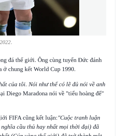
 2022.
óng đá thế giới. Ông cùng tuyển Đức đánh
a ở chung kết World Cup 1990.
ất của tôi. Nói như thế có lẽ đủ nói về anh
oại Diego Maradona nói về "tiểu hoàng đế"
iới FIFA cũng kết luận:
"Cuộc tranh luận
 nghĩa cầu thủ hay nhất mọi thời đại) đã
nhất (Cúp vàng thế giới) đã trở thành một