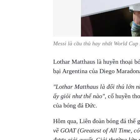
Messi là cầu thủ hay nhất World Cup
Lothar Matthaus là huyền thoại b
bại Argentina của Diego Maradon
"Lothar Matthaus là đối thủ lớn nh
ấy giỏi như thế nào"
, cố huyền th
của bóng đá Đức.
Hôm qua, Liên đoàn bóng đá thế g
về GOAT (Greatest of All Time, có
được giải quyết. Giải thưởng lớn 