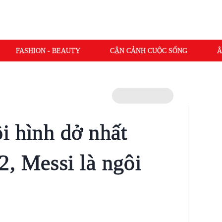
FASHION - BEAUTY
CẬN CẢNH CUỘC SỐNG
Â
i hình dở nhất
, Messi là ngôi