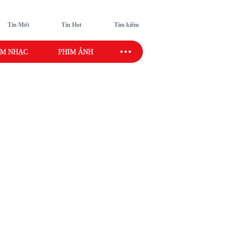
Tin Mới
Tin Hot
Tìm kiếm
M NHẠC
PHIM ẢNH
SAO SPORT