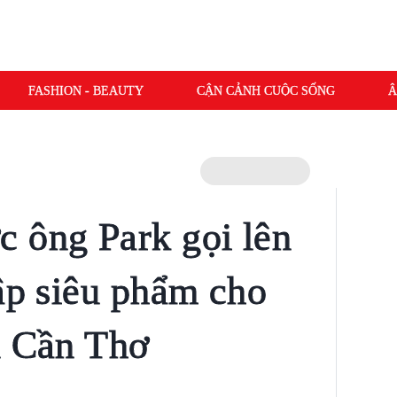
FASHION - BEAUTY
CẬN CẢNH CUỘC SỐNG
Â
 ông Park gọi lên
lập siêu phẩm cho
ủ Cần Thơ