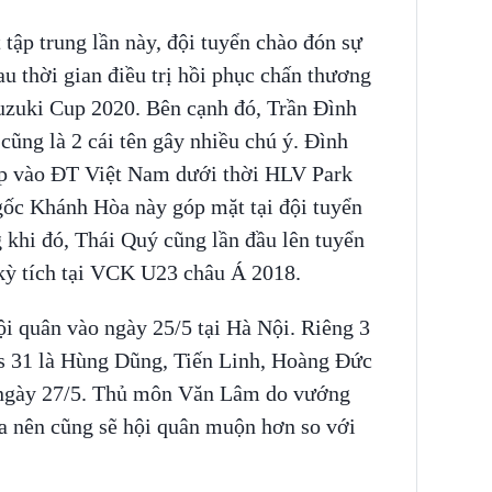
 tập trung lần này, đội tuyển chào đón sự
u thời gian điều trị hồi phục chấn thương
Suzuki Cup 2020. Bên cạnh đó, Trần Đình
ng là 2 cái tên gây nhiều chú ý. Đình
ập vào ĐT Việt Nam dưới thời HLV Park
 gốc Khánh Hòa này góp mặt tại đội tuyển
 khi đó, Thái Quý cũng lần đầu lên tuyển
kỳ tích tại VCK U23 châu Á 2018.
i quân vào ngày 25/5 tại Hà Nội. Riêng 3
s 31 là Hùng Dũng, Tiến Linh, Hoàng Đức
 ngày 27/5. Thủ môn Văn Lâm do vướng
a nên cũng sẽ hội quân muộn hơn so với