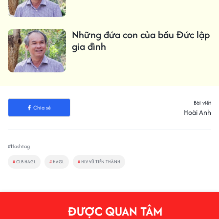
Những đứa con của bầu Đức lập
gia đình
Bài viết
Chia sẻ
Hoài Anh
#Hashtag
#
CLB HAGL
#
HAGL
#
HLV VŨ TIẾN THÀNH
ĐƯỢC QUAN TÂM