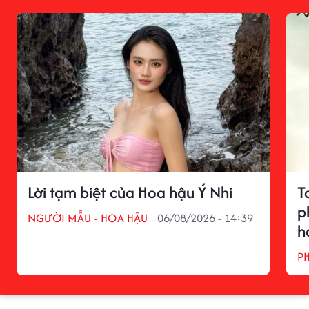
Lời tạm biệt của Hoa hậu Ý Nhi
T
p
NGƯỜI MẪU - HOA HẬU
06/08/2026 - 14:39
h
P