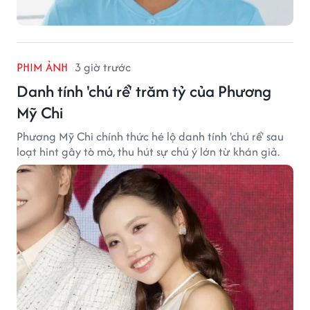
PHIM ẢNH
3 giờ trước
Danh tính 'chú rể' trăm tỷ của Phương
Mỹ Chi
Phương Mỹ Chi chính thức hé lộ danh tính 'chú rể' sau
loạt hint gây tò mò, thu hút sự chú ý lớn từ khán giả.