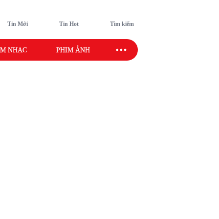
Tin Mới
Tin Hot
Tìm kiếm
M NHẠC
PHIM ẢNH
SAO SPORT