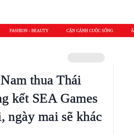
FASHION - BEAUTY
CẬN CẢNH CUỘC SỐNG
Â
 Nam thua Thái
ung kết SEA Games
i, ngày mai sẽ khác