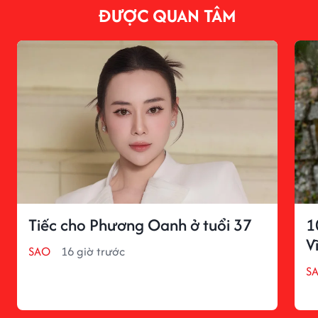
ĐƯỢC QUAN TÂM
Tiếc cho Phương Oanh ở tuổi 37
1
V
SAO
16 giờ trước
S