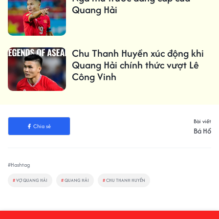
Quang Hải
Chu Thanh Huyền xúc động khi
Quang Hải chính thức vượt Lê
Công Vinh
Bài viết
Chia sẻ
Bá Hổ
#Hashtag
#
VỢ QUANG HẢI
#
QUANG HẢI
#
CHU THANH HUYỀN