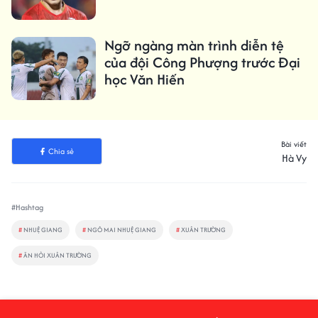
Ngỡ ngàng màn trình diễn tệ
của đội Công Phượng trước Đại
học Văn Hiến
Bài viết
Chia sẻ
Hà Vy
#Hashtag
#
NHUỆ GIANG
#
NGÔ MAI NHUỆ GIANG
#
XUÂN TRƯỜNG
#
ĂN HỎI XUÂN TRƯỜNG