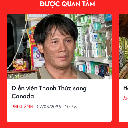
ĐƯỢC QUAN TÂM
Diễn viên Thanh Thức sang
H
Canada
Â
PHIM ẢNH
07/08/2026 - 10:46