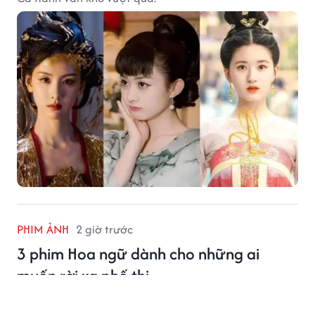
PHIM ẢNH
2 giờ trước
3 phim Hoa ngữ dành cho những ai
muốn rời xa phố thị
Phim Hoa ngữ gần đây ghi dấu với những câu chuyện
người trẻ rời phố thị, tìm về cuộc sống bình dị và chữa