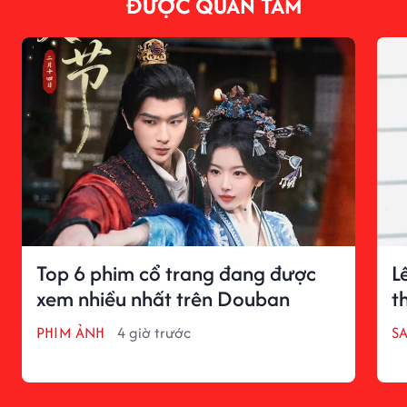
ĐƯỢC QUAN TÂM
Top 6 phim cổ trang đang được
L
xem nhiều nhất trên Douban
t
PHIM ẢNH
4 giờ trước
S