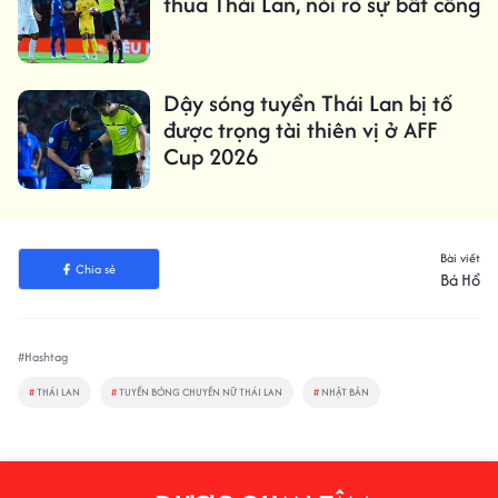
thua Thái Lan, nói rõ sự bất công
Dậy sóng tuyển Thái Lan bị tố
được trọng tài thiên vị ở AFF
Cup 2026
Bài viết
Chia sẻ
Bá Hổ
#Hashtag
#
THÁI LAN
#
TUYỂN BÓNG CHUYỀN NỮ THÁI LAN
#
NHẬT BẢN