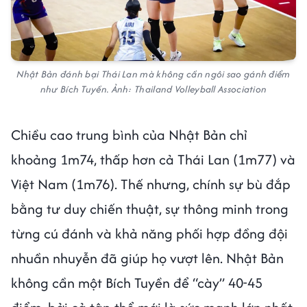
Nhật Bản đánh bại Thái Lan mà không cần ngôi sao gánh điểm
như Bích Tuyền. Ảnh: Thailand Volleyball Association
Chiều cao trung bình của Nhật Bản chỉ
khoảng 1m74, thấp hơn cả Thái Lan (1m77) và
Việt Nam (1m76). Thế nhưng, chính sự bù đắp
bằng tư duy chiến thuật, sự thông minh trong
từng cú đánh và khả năng phối hợp đồng đội
nhuần nhuyễn đã giúp họ vượt lên. Nhật Bản
không cần một Bích Tuyền để “cày” 40-45