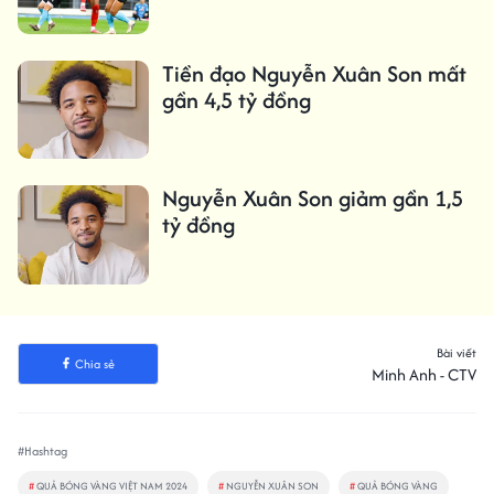
Tiền đạo Nguyễn Xuân Son mất
gần 4,5 tỷ đồng
Nguyễn Xuân Son giảm gần 1,5
tỷ đồng
Bài viết
Chia sẻ
Minh Anh - CTV
#Hashtag
#
QUẢ BÓNG VÀNG VIỆT NAM 2024
#
NGUYỄN XUÂN SON
#
QUẢ BÓNG VÀNG