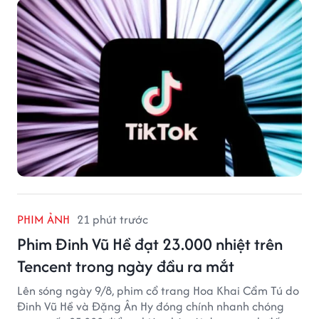
PHIM ẢNH
21 phút trước
Phim Đinh Vũ Hề đạt 23.000 nhiệt trên
Tencent trong ngày đầu ra mắt
Lên sóng ngày 9/8, phim cổ trang Hoa Khai Cẩm Tú do
Đinh Vũ Hề và Đặng Ân Hy đóng chính nhanh chóng