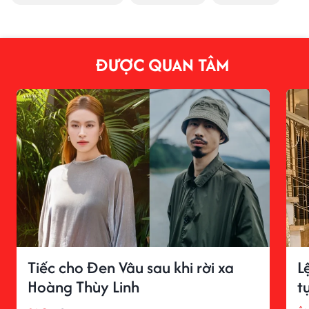
ĐƯỢC QUAN TÂM
Tiếc cho Đen Vâu sau khi rời xa
L
Hoàng Thùy Linh
t