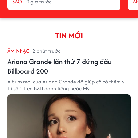
SAO
9 giờ trước
Â
TIN MỚI
ÂM NHẠC
2 phút trước
Ariana Grande lần thứ 7 đứng đầu
Billboard 200
Album mới của Ariana Grande đã giúp cô có thêm vị
trí số 1 trên BXH danh tiếng nước Mỹ.