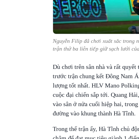
Nguyễn Filip đã chơi xuất sắc trong
trận thứ ba liên tiếp giữ sạch lưới
Dù chơi trên sân nhà và rất quyết
trước trận chung kết Đông Nam Á
lượng tốt nhất. HLV Mano Polking 
cuộc đại chiến sắp tới. Quang Hả
vào sân ở nửa cuối hiệp hai, trong
đường vào khung thành Hà Tĩnh.
Trong thế trận ấy, Hà Tĩnh chủ độ
chậm để đạt mục tiêu giành 1 điể