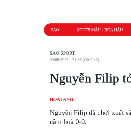
SAO
NGƯỜI MẪU - HOA HẬU
SAO SPORT
09/05/2025 - 21:36 (GMT+7)
Nguyễn Filip t
HOÀI ANH
Nguyễn Filip đã chơi xuất 
cầm hoà 0-0.