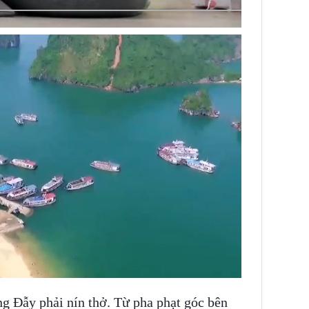
ng Đẫy phải nín thở. Từ pha phạt góc bên