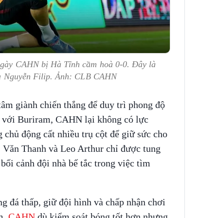
 ngày CAHN bị Hà Tĩnh cầm hoà 0-0. Đây là
 của Nguyễn Filip. Ảnh: CLB CAHN
 tâm giành chiến thắng để duy trì phong độ
 với Buriram, CAHN lại không có lực
chủ động cất nhiều trụ cột để giữ sức cho
i, Văn Thanh và Leo Arthur chỉ được tung
 bối cảnh đội nhà bế tắc trong việc tìm
ng đá thấp, giữ đội hình và chấp nhận chơi
m.
CAHN
dù kiểm soát bóng tốt hơn nhưng