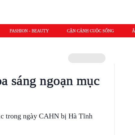
FASHION - BEAUTY
CẬN CẢNH CUỘC SỐNG
Â
ỏa sáng ngoạn mục
sắc trong ngày CAHN bị Hà Tĩnh