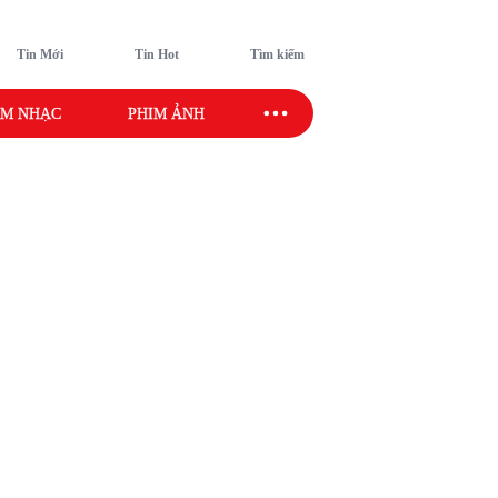
Tin Mới
Tin Hot
Tìm kiếm
M NHẠC
PHIM ẢNH
SAO SPORT