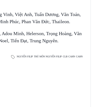
 Vinh, Việt Anh, Tuấn Dương, Văn Toản,
inh Phúc, Phan Văn Đức, Thaileon.
, Adou Minh, Helerson, Trọng Hoàng, Văn
Noel, Tiến Đạt, Trung Nguyên.
NGUYỄN FILIP
THỦ MÔN NGUYỄN FILIP
CLB CAHN
CAHN