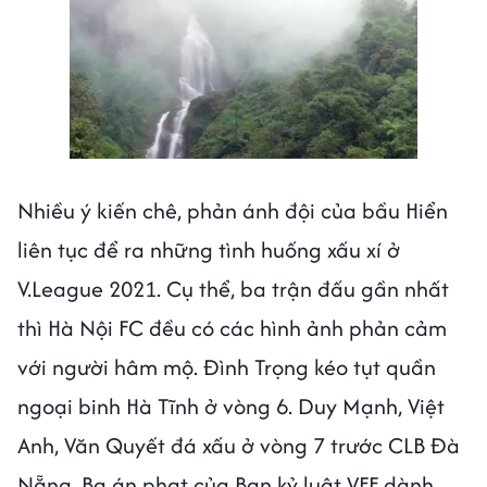
Nhiều ý kiến chê, phản ánh đội của bầu Hiển
liên tục để ra những tình huống xấu xí ở
V.League 2021. Cụ thể, ba trận đấu gần nhất
thì Hà Nội FC đều có các hình ảnh phản cảm
với người hâm mộ. Đình Trọng kéo tụt quần
ngoại binh Hà Tĩnh ở vòng 6. Duy Mạnh, Việt
Anh, Văn Quyết đá xấu ở vòng 7 trước CLB Đà
Nẵng. Ba án phạt của Ban kỷ luật VFF dành