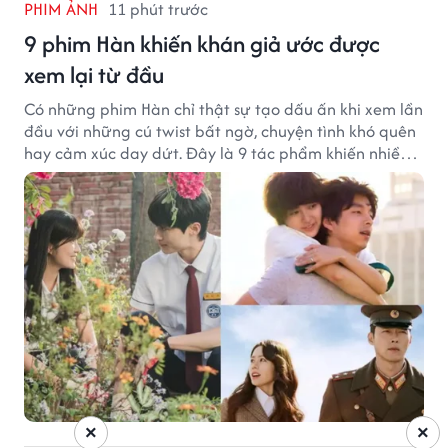
PHIM ẢNH
11 phút trước
9 phim Hàn khiến khán giả ước được
xem lại từ đầu
Có những phim Hàn chỉ thật sự tạo dấu ấn khi xem lần
đầu với những cú twist bất ngờ, chuyện tình khó quên
hay cảm xúc day dứt. Đây là 9 tác phẩm khiến nhiều
khán giả ước có thể trải nghiệm lại từ đầu.
×
×