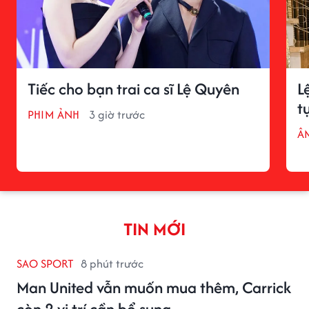
Tiếc cho bạn trai ca sĩ Lệ Quyên
L
t
PHIM ẢNH
3 giờ trước
Â
TIN MỚI
SAO SPORT
8 phút trước
Man United vẫn muốn mua thêm, Carrick
còn 2 vị trí cần bổ sung