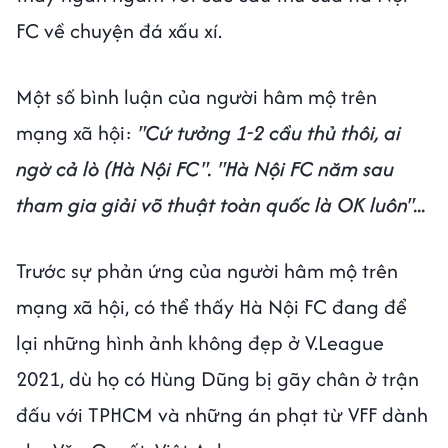
FC về chuyện đá xấu xí.
Một số bình luận của người hâm mộ trên
mạng xã hội:
"Cứ tưởng 1-2 cầu thủ thôi, ai
ngờ cả lò (Hà Nội FC". "Hà Nội FC năm sau
tham gia giải võ thuật toàn quốc là OK luôn"...
Trước sự phản ứng của người hâm mộ trên
mạng xã hội, có thể thấy Hà Nội FC đang để
lại những hình ảnh không đẹp ở V.League
2021, dù họ có Hùng Dũng bị gãy chân ở trận
đấu với TPHCM và những án phạt từ VFF dành