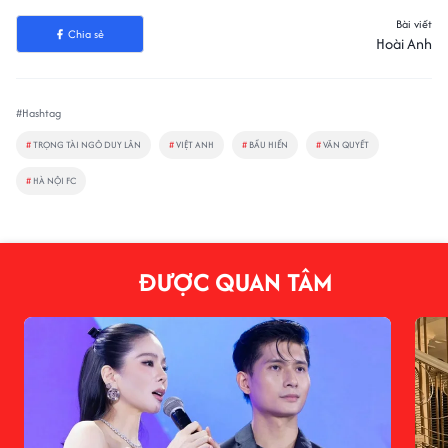
Bài viết
Chia sẻ
Hoài Anh
#Hashtag
#
TRỌNG TÀI NGÔ DUY LÂN
#
VIỆT ANH
#
BẦU HIỂN
#
VĂN QUYẾT
#
HÀ NỘI FC
ĐƯỢC QUAN TÂM