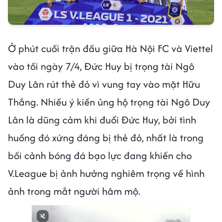
Ở phút cuối trận đấu giữa Hà Nội FC và Viettel
vào tối ngày 7/4, Đức Huy bị trọng tài Ngô
Duy Lân rút thẻ đỏ vì vung tay vào mặt Hữu
Thắng. Nhiều ý kiến ủng hộ trọng tài Ngô Duy
Lân là dũng cảm khi đuổi Đức Huy, bởi tình
huống đó xứng đáng bị thẻ đỏ, nhất là trong
bối cảnh bóng đá bạo lực đang khiến cho
V.League bị ảnh hưởng nghiêm trọng về hình
ảnh trong mắt người hâm mộ.