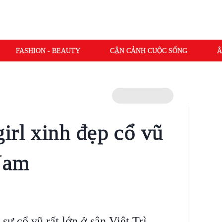
FASHION - BEAUTY
CẬN CẢNH CUỘC SỐNG
Â
irl xinh đẹp cổ vũ
Nam
ự cổ vũ rất lớn ở sân Việt Trì,