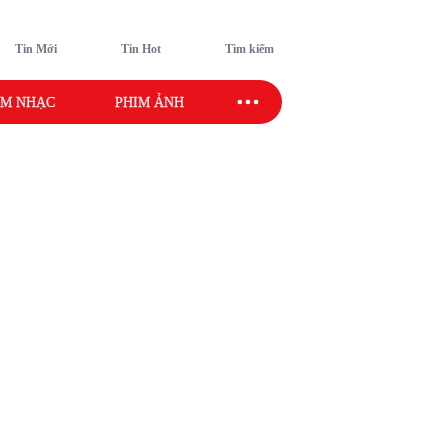
Tin Mới
Tin Hot
Tìm kiếm
M NHẠC
PHIM ẢNH
SAO SPORT