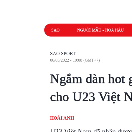
SAO
NGƯỜI MẪU - HOA HẬU
SAO SPORT
06/05/2022 - 19:08 (GMT+7)
Ngắm dàn hot g
cho U23 Việt 
HOÀI ANH
U23 Việt Nam đã nhận được s