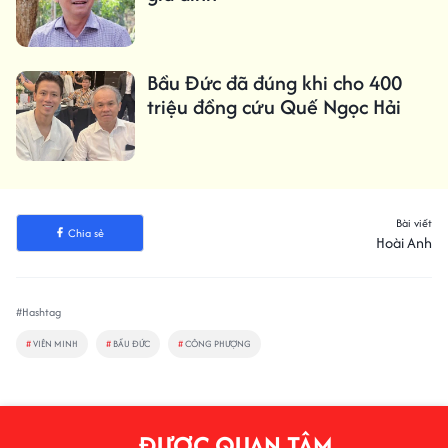
Bầu Đức đã đúng khi cho 400
triệu đồng cứu Quế Ngọc Hải
Bài viết
Chia sẻ
Hoài Anh
#Hashtag
#
VIÊN MINH
#
BẦU ĐỨC
#
CÔNG PHƯỢNG
ĐƯỢC QUAN TÂM