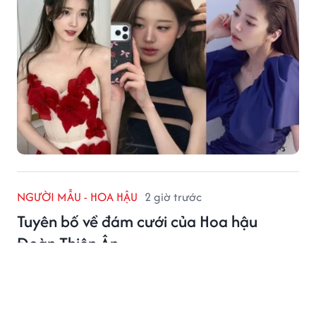
NGƯỜI MẪU - HOA HẬU
2 giờ trước
Tuyên bố về đám cưới của Hoa hậu
Đoàn Thiên Ân
Chia sẻ của Hoa hậu Đoàn Thiên Ân về váy cô dâu
trong đám cưới khiến nhiều người thích thú.