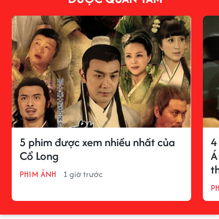
5 phim được xem nhiều nhất của
4
Cổ Long
Á
t
PHIM ẢNH
1 giờ trước
P