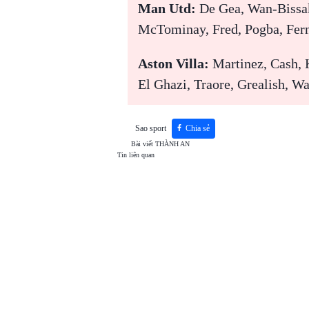
Man Utd:
De Gea, Wan-Bissak
McTominay, Fred, Pogba, Fern
Aston Villa:
Martinez, Cash, 
El Ghazi, Traore, Grealish, Wa
Sao sport
Chia sẻ
Bài viết
THÀNH AN
Tin liên quan