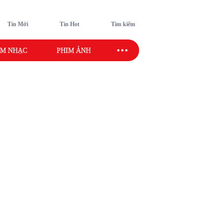
Tin Mới
Tin Hot
Tìm kiếm
M NHẠC
PHIM ẢNH
SAO SPORT