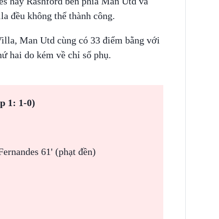
es hay Rashford bên phía Man Utd và
la đều không thể thành công.
Villa, Man Utd cùng có 33 điểm bằng với
ứ hai do kém về chỉ số phụ.
p 1: 1-0)
Fernandes 61' (phạt đền)