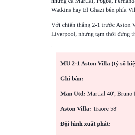
nhưng cả Martial, Pogba, Fernand
Watkins hay El Ghazi bên phía Vil
Với chiến thắng 2-1 trước Aston 
Liverpool, nhưng tạm thời đứng th
MU 2-1 Aston Villa (tỷ số hiệ
Ghi bàn:
Man Utd:
Martial 40', Bruno 
Aston Villa:
Traore 58'
Đội hình xuất phát: