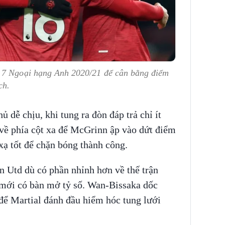
g 7 Ngoại hạng Anh 2020/21 để cân bằng điểm
ch.
ủ dễ chịu, khi tung ra đòn đáp trả chỉ ít
 về phía cột xa để McGrinn ập vào dứt điểm
ạ tốt để chặn bóng thành công.
an Utd dù có phần nhỉnh hơn về thế trận
 mới có bàn mở tỷ số. Wan-Bissaka dốc
 để Martial đánh đầu hiểm hóc tung lưới