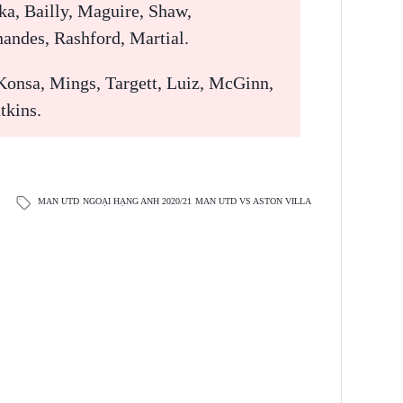
a, Bailly, Maguire, Shaw,
andes, Rashford, Martial.
Konsa, Mings, Targett, Luiz, McGinn,
tkins.
MAN UTD
NGOẠI HẠNG ANH 2020/21
MAN UTD VS ASTON VILLA