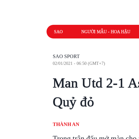
SAO
NGƯỜI MẪU - HOA HẬU
SAO SPORT
02/01/2021 - 06:50 (GMT+7)
Man Utd 2-1 As
Quỷ đỏ
THÀNH AN
Trong trận đấu mở màn cho