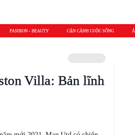
FASHION - BEAUTY
CẬN CẢNH CUỘC SỐNG
Â
ton Villa: Bản lĩnh
 năm mới 2021, Man Utd có chiến