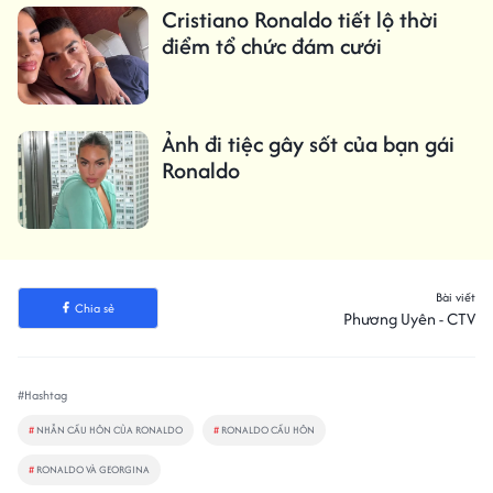
Cristiano Ronaldo tiết lộ thời
điểm tổ chức đám cưới
Ảnh đi tiệc gây sốt của bạn gái
Ronaldo
Bài viết
Chia sẻ
Phương Uyên - CTV
#Hashtag
#
NHẪN CẦU HÔN CỦA RONALDO
#
RONALDO CẦU HÔN
#
RONALDO VÀ GEORGINA