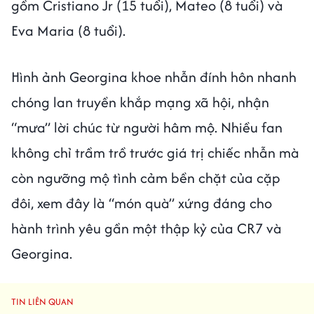
gồm Cristiano Jr (15 tuổi), Mateo (8 tuổi) và
Eva Maria (8 tuổi).
Hình ảnh Georgina khoe nhẫn đính hôn nhanh
chóng lan truyền khắp mạng xã hội, nhận
“mưa” lời chúc từ người hâm mộ. Nhiều fan
không chỉ trầm trồ trước giá trị chiếc nhẫn mà
còn ngưỡng mộ tình cảm bền chặt của cặp
đôi, xem đây là “món quà” xứng đáng cho
hành trình yêu gần một thập kỷ của CR7 và
Georgina.
TIN LIÊN QUAN