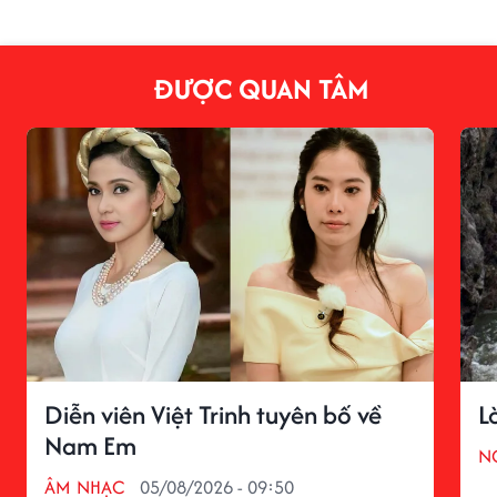
ĐƯỢC QUAN TÂM
Diễn viên Việt Trinh tuyên bố về
L
Nam Em
N
ÂM NHẠC
05/08/2026 - 09:50