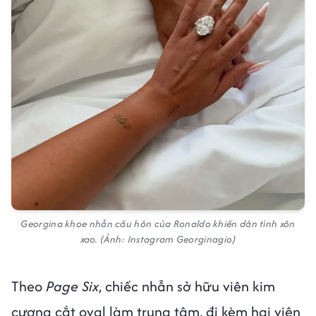
Georgina khoe nhẫn cầu hôn của Ronaldo khiến dân tình xôn
xao. (Ảnh: Instagram Georginagio)
Theo
Page Six
, chiếc nhẫn sở hữu viên kim
cương cắt oval làm trung tâm, đi kèm hai viên