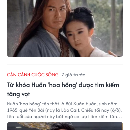
CẬN CẢNH CUỘC SỐNG
7 giờ trước
Từ khóa Huấn 'hoa hồng' được tìm kiếm
tăng vọt
Huấn 'hoa hồng' tên thật là Bùi Xuân Huấn, sinh năm
1985, quê Yên Bái (nay là Lào Cai). Chiều tối nay (6/8),
tên tuổi của người này bất ngờ có lượt tìm kiếm tăng
vọt.