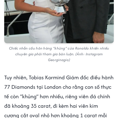
Chiếc nhẫn cầu hôn hàng “khủng” của Ronaldo khiến nhiều
chuyên gia phải tham gia bàn luận. (Ảnh: Instagram
Georginagio)
Tuy nhiên, Tobias Kormind Giám đốc điều hành
77 Diamonds tại London cho rằng con số thực
tế còn “khủng” hơn nhiều, riêng viên đá chính
đã khoảng 35 carat, đi kèm hai viên kim
cương cắt oval nhỏ hơn khoảng 1 carat mỗi