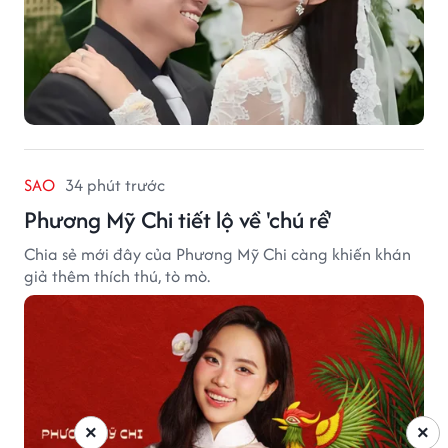
SAO
34 phút trước
Phương Mỹ Chi tiết lộ về 'chú rể'
Chia sẻ mới đây của Phương Mỹ Chi càng khiến khán
giả thêm thích thú, tò mò.
×
×