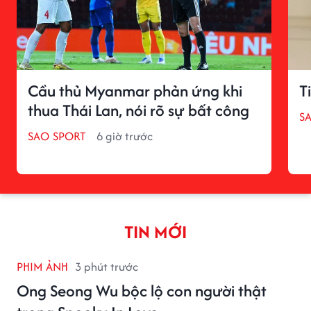
Cầu thủ Myanmar phản ứng khi
T
thua Thái Lan, nói rõ sự bất công
S
SAO SPORT
6 giờ trước
TIN MỚI
PHIM ẢNH
3 phút trước
Ong Seong Wu bộc lộ con người thật