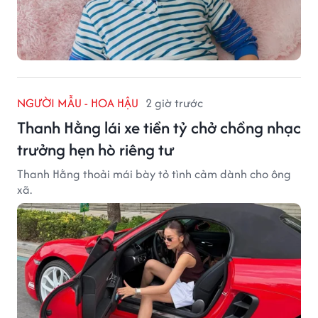
NGƯỜI MẪU - HOA HẬU
2 giờ trước
Thanh Hằng lái xe tiền tỷ chở chồng nhạc
trưởng hẹn hò riêng tư
Thanh Hằng thoải mái bày tỏ tình cảm dành cho ông
xã.