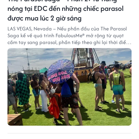
nóng tại EDC đến những chiếc parasol
được mua lúc 2 giờ sáng
LAS VEGAS, Nevada – Nếu phần đầu của The Parasol
Saga kể về quá trình FabulousMe® mở rộng từ quạt
cầm tay sang parasol, phần tiếp theo ghi lại thời điểm
sản phẩm được thị trường đón nhận và dần vượt khỏi
công năng che nắng thông thường.