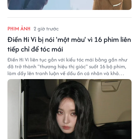
PHIM ẢNH
2 giờ trước
Điền Hi Vi bị nói 'một màu' vì 16 phim liên
tiếp chỉ để tóc mái
Điền Hi Vi liên tục gắn với kiểu tóc mái bằng gần như
đã trở thành "thương hiệu thị giác" suốt 16 bộ phim,
làm dấy lên tranh luận về dấu ấn cá nhân và khả
năng biến hóa trên màn ảnh.