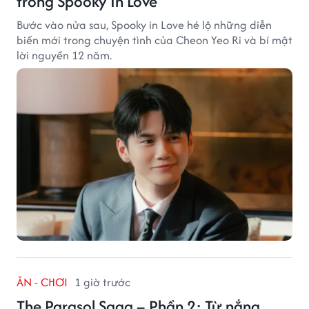
trong Spooky In Love
Bước vào nửa sau, Spooky in Love hé lộ những diễn
biến mới trong chuyện tình của Cheon Yeo Ri và bí mật
lời nguyền 12 năm.
ĂN - CHƠI
1 giờ trước
The Parasol Saga – Phần 2: Từ nắng