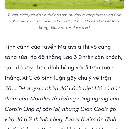
Tuyển Malaysia đã có thể an tâm thi đấu ở vòng loại Asian Cup
2027 mà không phải lo bị loại sớm, ít nhất là đến lúc kết thúc
bảng đấu. Ảnh: Malaysia NT
Tình cảnh của tuyển Malaysia thì vô cùng
sáng sủa. Họ đã thắng Lào 3-0 trên sân khách,
qua đó xây chắc đỉnh bảng với 3 trận toàn
thắng. AFC có bình luận gây chú ý về trận
đấu:
“Malaysia nhân đôi cách biệt khi cú dứt
điểm của Morales từ đường căng ngang của
Corbin Ong bị cản lại, nhưng Dion Cools ập
vào đá bồi thành công. Faisal Halim ấn định