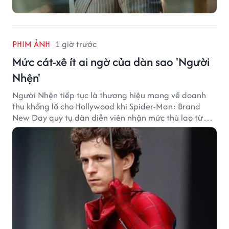
PHIM ẢNH
1 giờ trước
Mức cát-xê ít ai ngờ của dàn sao 'Người
Nhện'
Người Nhện tiếp tục là thương hiệu mang về doanh
thu khổng lồ cho Hollywood khi Spider-Man: Brand
New Day quy tụ dàn diễn viên nhận mức thù lao từ
hàng chục đến hàng trăm tỷ đồng. Thành công phòng
vé của bộ phim cũng giúp nhiều ngôi sao sở hữu khoản
thu nhập đáng mơ ước.