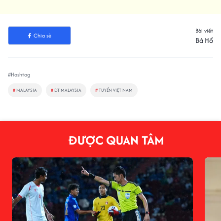
Bài viết
Chia sẻ
Bá Hổ
#Hashtag
#
MALAYSIA
#
ĐT MALAYSIA
#
TUYỂN VIỆT NAM
ĐƯỢC QUAN TÂM