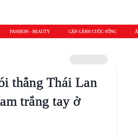
FASHION - BEAUTY
CẬN CẢNH CUỘC SỐNG
Â
i thẳng Thái Lan
Nam trắng tay ở