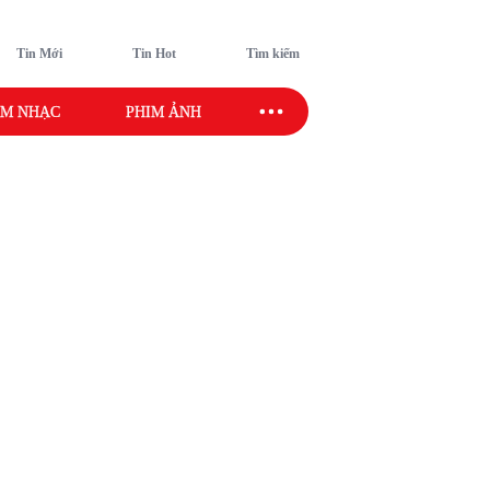
Tin Mới
Tin Hot
Tìm kiếm
M NHẠC
PHIM ẢNH
SAO SPORT