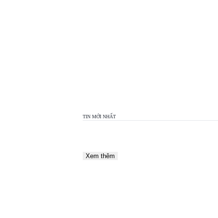
TOP
VIEW
24H
TIN MỚI NHẤT
Xem thêm