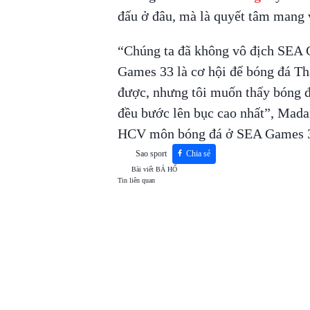
đấu ở đâu, mà là quyết tâm mang v
“Chúng ta đã không vô địch SEA 
Games 33 là cơ hội để bóng đá Thá
được, nhưng tôi muốn thấy bóng đ
đều bước lên bục cao nhất”, Mada
HCV môn bóng đá ở SEA Games 
Sao sport
Chia sẻ
Bài viết
BÁ HỔ
Tin liên quan