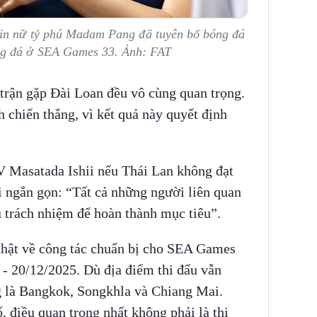
tin nữ tỷ phú Madam Pang đã tuyên bố bóng đá
ng đá ở SEA Games 33. Ảnh: FAT
rận gặp Đài Loan đều vô cùng quan trọng.
h chiến thắng, vì kết quả này quyết định
V Masatada Ishii nếu Thái Lan không đạt
i ngắn gọn: “Tất cả những người liên quan
u trách nhiệm để hoàn thành mục tiêu”.
hật về công tác chuẩn bị cho SEA Games
 - 20/12/2025. Dù địa điểm thi đấu vẫn
g là Bangkok, Songkhla và Chiang Mai.
, điều quan trọng nhất không phải là thi