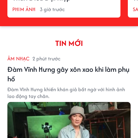
PHIM ẢNH
3 giờ trước
S
TIN MỚI
ÂM NHẠC
2 phút trước
Đàm Vĩnh Hưng gây xôn xao khi làm phụ
hồ
Đàm Vĩnh Hưng khiến khán giả bất ngờ với hình ảnh
lao động tay chân.