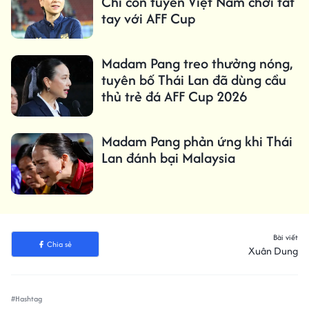
Chỉ còn tuyển Việt Nam chơi tất
tay với AFF Cup
Madam Pang treo thưởng nóng,
tuyên bố Thái Lan đã dùng cầu
thủ trẻ đá AFF Cup 2026
Madam Pang phản ứng khi Thái
Lan đánh bại Malaysia
Bài viết
Chia sẻ
Xuân Dung
#Hashtag