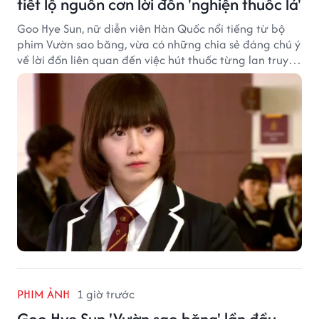
tiết lộ nguồn cơn lời đồn 'nghiện thuốc lá'
Goo Hye Sun, nữ diễn viên Hàn Quốc nổi tiếng từ bộ
phim Vườn sao băng, vừa có những chia sẻ đáng chú ý
về lời đồn liên quan đến việc hút thuốc từng lan truyền
trong giới sinh viên và trên mạng xã hội suốt nhiều
năm qua.
PHIM ẢNH
1 giờ trước
Goo Hye Sun 'Vườn sao băng' lần đầu