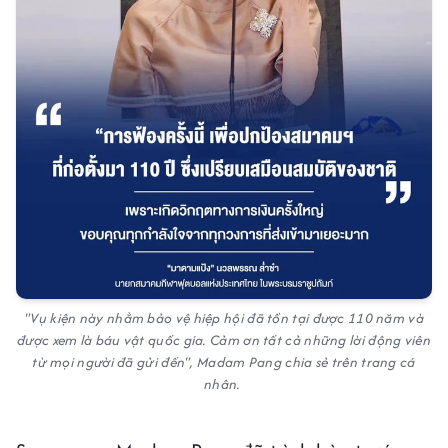
"Vụ kiện này nhằm bảo vệ hiệp hội đã tồn tại được 110 năm và
được xem là báu vật quốc gia. Cảm ơn tất cả những lời động viên
từ mọi người đã gửi đến", Madam Pang chia sẻ trên trang cá
nhân.