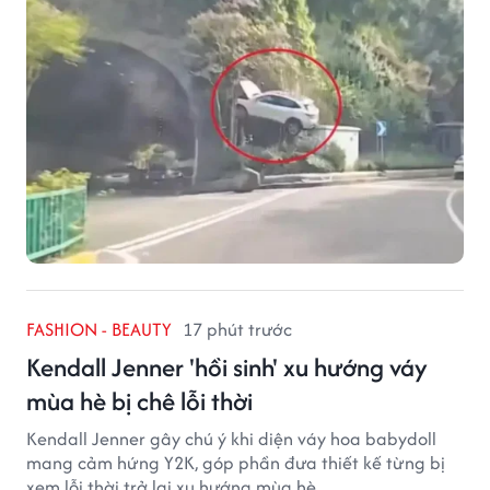
FASHION - BEAUTY
17 phút trước
Kendall Jenner 'hồi sinh' xu hướng váy
mùa hè bị chê lỗi thời
Kendall Jenner gây chú ý khi diện váy hoa babydoll
mang cảm hứng Y2K, góp phần đưa thiết kế từng bị
xem lỗi thời trở lại xu hướng mùa hè.