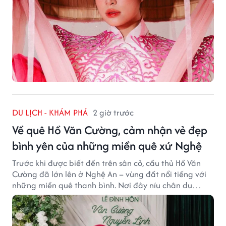
DU LỊCH - KHÁM PHÁ
2 giờ trước
Về quê Hồ Văn Cường, cảm nhận vẻ đẹp
bình yên của những miền quê xứ Nghệ
Trước khi được biết đến trên sân cỏ, cầu thủ Hồ Văn
Cường đã lớn lên ở Nghệ An – vùng đất nổi tiếng với
những miền quê thanh bình. Nơi đây níu chân du
khách bằng cánh đồng xanh, làng quê yên ả và nhịp
sống chậm đầy bình yên.