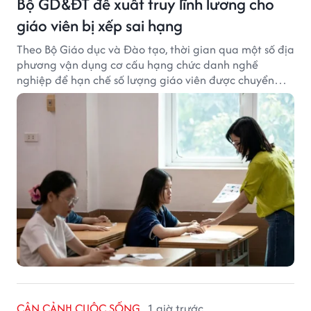
Bộ GD&ĐT đề xuất truy lĩnh lương cho
giáo viên bị xếp sai hạng
Theo Bộ Giáo dục và Đào tạo, thời gian qua một số địa
phương vận dụng cơ cấu hạng chức danh nghề
nghiệp để hạn chế số lượng giáo viên được chuyển
xếp từ hạng cũ sang hạng tương ứng theo quy định
mới, gây những bất cập.
CẬN CẢNH CUỘC SỐNG
1 giờ trước