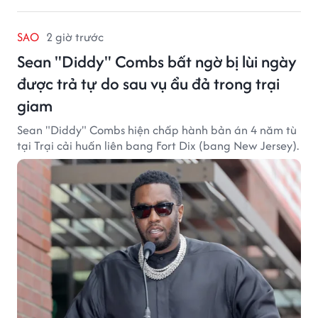
SAO
2 giờ trước
Sean "Diddy" Combs bất ngờ bị lùi ngày
được trả tự do sau vụ ẩu đả trong trại
giam
Sean "Diddy" Combs hiện chấp hành bản án 4 năm tù
tại Trại cải huấn liên bang Fort Dix (bang New Jersey).