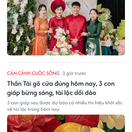
CẬN CẢNH CUỘC SỐNG
3 giờ trước
Thần Tài gõ cửa đúng hôm nay, 3 con
giáp bừng sáng, tài lộc dồi dào
3 con giáp sau được dự báo có nhiều tín hiệu khởi sắc
về tài lộc trong hôm nay.