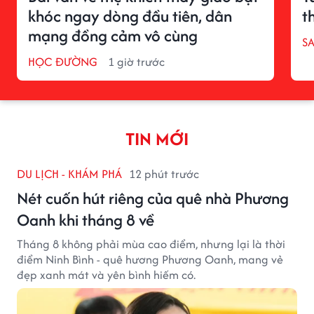
khóc ngay dòng đầu tiên, dân
t
mạng đồng cảm vô cùng
S
HỌC ĐƯỜNG
1 giờ trước
TIN MỚI
DU LỊCH - KHÁM PHÁ
12 phút trước
Nét cuốn hút riêng của quê nhà Phương
Oanh khi tháng 8 về
Tháng 8 không phải mùa cao điểm, nhưng lại là thời
điểm Ninh Bình - quê hương Phương Oanh, mang vẻ
đẹp xanh mát và yên bình hiếm có.