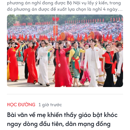
phương án nghỉ đang được Bộ Nội vụ lấy ý kiến, trong
đó phương án được đề xuất lựa chọn là nghỉ 4 ngày
liên tục từ 21/11 đến 24/11, đồng thời hoán đổi 1 ngày
làm việc sang thứ Bảy (28/11).
HỌC ĐƯỜNG
1 giờ trước
Bài văn về mẹ khiến thầy giáo bật khóc
ngay dòng đầu tiên, dân mạng đồng