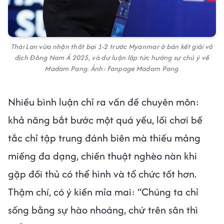
Thái Lan vừa nhận thất bại 1-2 trước Myanmar ở bán kết giải vô
địch Đông Nam Á 2025, và dư luận lập tức hướng sự chú ý về
Madam Pang. Ảnh: Fanpage Madam Pang
Nhiều bình luận chỉ ra vấn đề chuyên môn:
khả năng bắt bước một quá yếu, lối chơi bế
tắc chỉ tập trung đánh biên mà thiếu mảng
miếng đa dạng, chiến thuật nghèo nàn khi
gặp đối thủ có thể hình và tổ chức tốt hơn.
Thậm chí, có ý kiến mỉa mai: “Chúng ta chỉ
sống bằng sự hào nhoáng, chứ trên sân thì