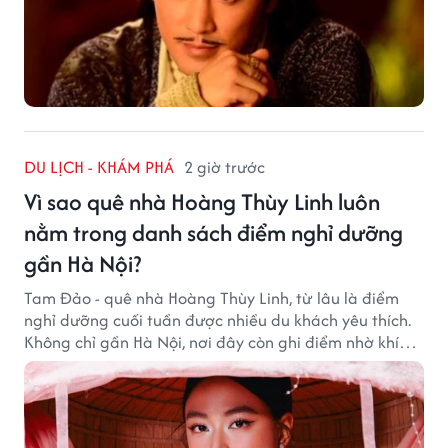
DU LỊCH - KHÁM PHÁ
2 giờ trước
Vì sao quê nhà Hoàng Thùy Linh luôn
nằm trong danh sách điểm nghỉ dưỡng
gần Hà Nội?
Tam Đảo - quê nhà Hoàng Thùy Linh, từ lâu là điểm
nghỉ dưỡng cuối tuần được nhiều du khách yêu thích.
Không chỉ gần Hà Nội, nơi đây còn ghi điểm nhờ khí
hậu mát mẻ, cảnh sắc thơ mộng và không gian yên
bình giữa núi rừng.