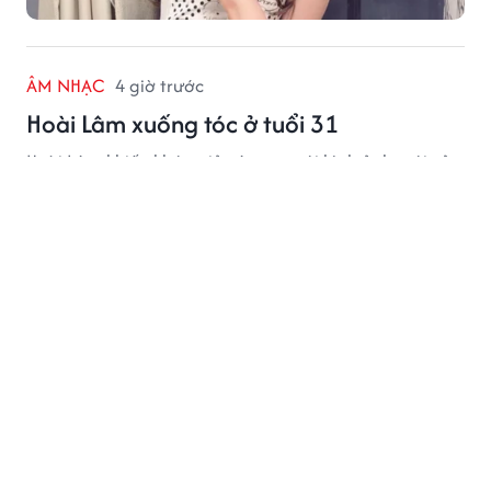
ÂM NHẠC
4 giờ trước
Hoài Lâm xuống tóc ở tuổi 31
Hoài Lâm khiến khán giả xôn xao với hình ảnh mới của
mình.