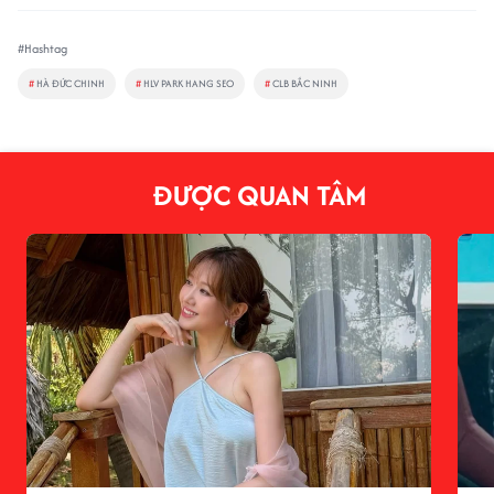
#Hashtag
#
HÀ ĐỨC CHINH
#
HLV PARK HANG SEO
#
CLB BẮC NINH
ĐƯỢC QUAN TÂM