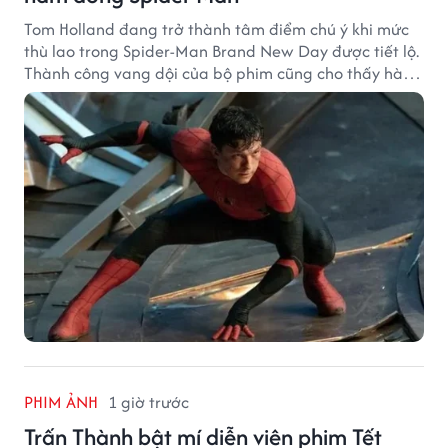
Tom Holland đang trở thành tâm điểm chú ý khi mức
thù lao trong Spider-Man Brand New Day được tiết lộ.
Thành công vang dội của bộ phim cũng cho thấy hành
trình thăng hạng đáng chú ý của nam diễn viên sau
một thập kỷ gắn bó với vai Người Nhện.
PHIM ẢNH
1 giờ trước
Trấn Thành bật mí diễn viên phim Tết