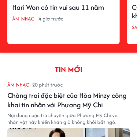
Hari Won có tin vui sau 11 năm
C
k
ÂM NHẠC
4 giờ trước
S
TIN MỚI
ÂM NHẠC
20 phút trước
Chàng trai đặc biệt của Hòa Minzy công
khai tin nhắn với Phương Mỹ Chi
Nội dung cuộc trò chuyện giữa Phương Mỹ Chi và
nhân vật này khiến khán giả không khỏi bất ngờ.