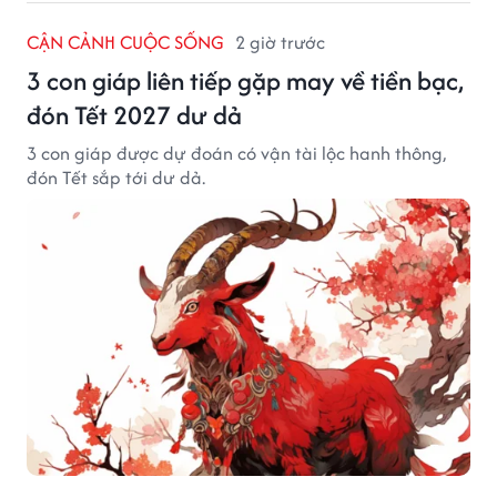
CẬN CẢNH CUỘC SỐNG
2 giờ trước
3 con giáp liên tiếp gặp may về tiền bạc,
đón Tết 2027 dư dả
3 con giáp được dự đoán có vận tài lộc hanh thông,
đón Tết sắp tới dư dả.