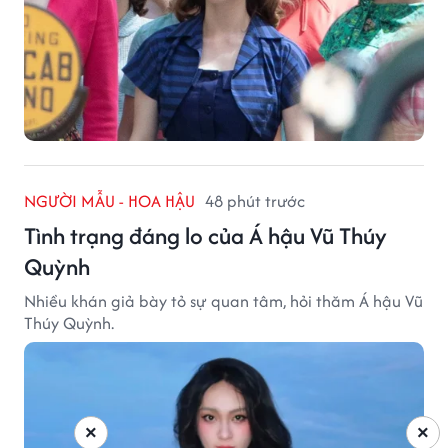
NGƯỜI MẪU - HOA HẬU
48 phút trước
Tình trạng đáng lo của Á hậu Vũ Thúy
Quỳnh
Nhiều khán giả bày tỏ sự quan tâm, hỏi thăm Á hậu Vũ
Thúy Quỳnh.
×
×