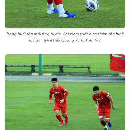
Trong buổi tập mới đây, tuyển Việt Nam xuất hiện thêm tân binh
là hậu vệ trẻ Liễu Quang Vinh. Ảnh: VFF