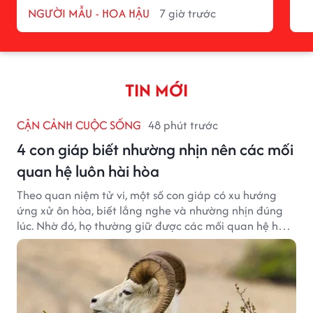
NGƯỜI MẪU - HOA HẬU
7 giờ trước
TIN MỚI
CẬN CẢNH CUỘC SỐNG
48 phút trước
4 con giáp biết nhường nhịn nên các mối
quan hệ luôn hài hòa
Theo quan niệm tử vi, một số con giáp có xu hướng
ứng xử ôn hòa, biết lắng nghe và nhường nhịn đúng
lúc. Nhờ đó, họ thường giữ được các mối quan hệ hài
hòa và nhận được sự yêu mến từ những người xung
quanh.