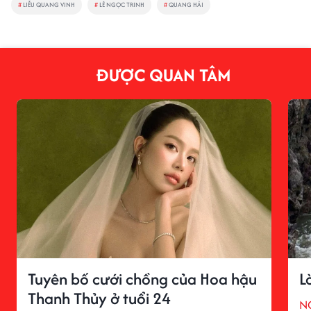
#
LIỄU QUANG VINH
#
LÊ NGỌC TRINH
#
QUANG HẢI
ĐƯỢC QUAN TÂM
Tuyên bố cưới chồng của Hoa hậu
L
Thanh Thủy ở tuổi 24
N