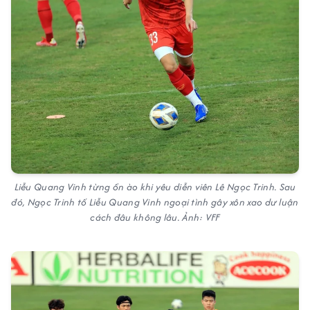
Liễu Quang Vinh từng ồn ào khi yêu diễn viên Lê Ngọc Trinh. Sau
đó, Ngọc Trinh tố Liễu Quang Vinh ngoại tình gây xôn xao dư luận
cách đâu không lâu. Ảnh: VFF