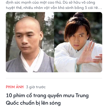
định sức mạnh của một cao thủ. Dù sở hữu võ công
tuyệt thế, nhiều nhân vật vẫn khó sánh bằng 5 cái tên
dưới đây về độ thâm hậu của chân khí.
PHIM ẢNH
3 giờ trước
10 phim cổ trang quyền mưu Trung
Quốc chuẩn bị lên sóng