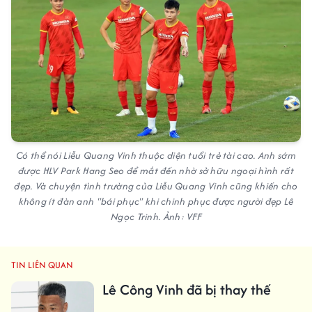
Có thể nói Liễu Quang Vinh thuộc diện tuổi trẻ tài cao. Anh sớm
được HLV Park Hang Seo để mắt đến nhờ sở hữu ngoại hình rất
đẹp. Và chuyện tình trường của Liễu Quang Vinh cũng khiến cho
không ít đàn anh "bái phục" khi chinh phục được người đẹp Lê
Ngọc Trinh. Ảnh: VFF
TIN LIÊN QUAN
Lê Công Vinh đã bị thay thế