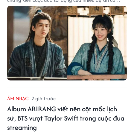
chứng kiến cuộc đua sôi động của nhiều dự án cổ
trang có độ thảo luận cao.
ÂM NHẠC
2 giờ trước
Album ARIRANG viết nên cột mốc lịch
sử, BTS vượt Taylor Swift trong cuộc đua
streaming