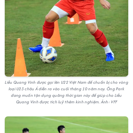
Liễu Quang Vinh được gọi lên U22 Việt Nam để chuẩn bị cho vòng
loại U23 châu Á diễn ra vào cuối tháng 10 năm nay. Ông Park
đang muốn tận dụng quãng thời gian này để giúp cho Liễu
Quang Vinh được tích luỹ thêm kinh nghiệm. Ảnh: VFF