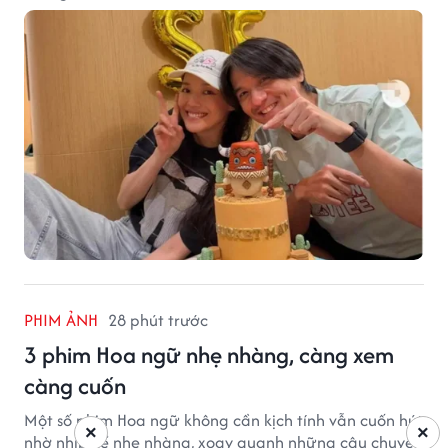
PHIM ẢNH
28 phút trước
3 phim Hoa ngữ nhẹ nhàng, càng xem
càng cuốn
Một số phim Hoa ngữ không cần kịch tính vẫn cuốn hút
×
×
nhờ nhịp kể nhẹ nhàng, xoay quanh những câu chuyện