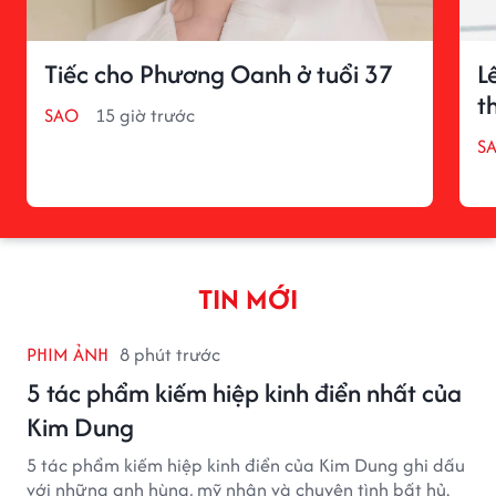
Tiếc cho Phương Oanh ở tuổi 37
L
t
SAO
15 giờ trước
S
TIN MỚI
PHIM ẢNH
8 phút trước
5 tác phẩm kiếm hiệp kinh điển nhất của
Kim Dung
5 tác phẩm kiếm hiệp kinh điển của Kim Dung ghi dấu
với những anh hùng, mỹ nhân và chuyện tình bất hủ.