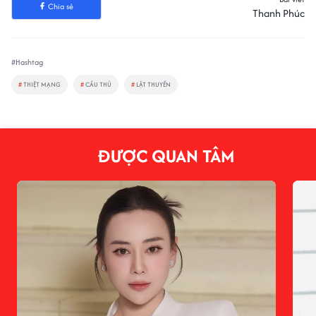
Chia sẻ
Thanh Phúc
#Hashtag
#
THIỆT MẠNG
#
CẦU THỦ
#
LẬT THUYỀN
ĐƯỢC QUAN TÂM