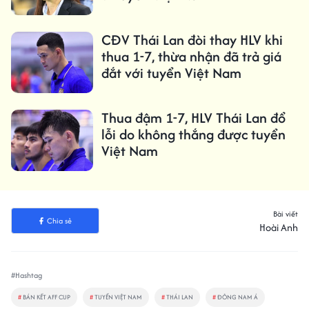
CĐV Thái Lan đòi thay HLV khi
thua 1-7, thừa nhận đã trả giá
đắt với tuyển Việt Nam
Thua đậm 1-7, HLV Thái Lan đổ
lỗi do không thắng được tuyển
Việt Nam
Bài viết
Chia sẻ
Hoài Anh
#Hashtag
#
BÁN KẾT AFF CUP
#
TUYỂN VIỆT NAM
#
THÁI LAN
#
ĐÔNG NAM Á