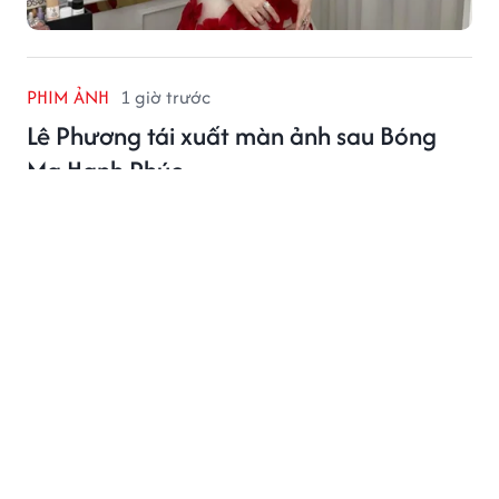
PHIM ẢNH
1 giờ trước
Lê Phương tái xuất màn ảnh sau Bóng
Ma Hạnh Phúc
Lê Phương khiến khán giả không khỏi tò mò về vai
diễn tiếp theo của cô.