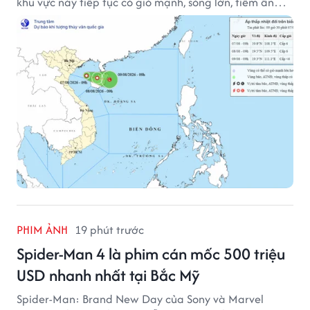
khu vực này tiếp tục có gió mạnh, sóng lớn, tiềm ẩn
nhiều nguy cơ đối với hoạt động của tàu thuyền trên
biển.
PHIM ẢNH
19 phút trước
Spider-Man 4 là phim cán mốc 500 triệu
USD nhanh nhất tại Bắc Mỹ
Spider-Man: Brand New Day của Sony và Marvel