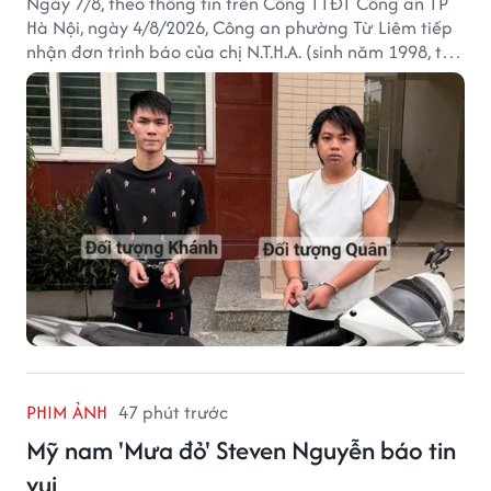
Ngày 7/8, theo thông tin trên Cổng TTĐT Công an TP
Hà Nội, ngày 4/8/2026, Công an phường Từ Liêm tiếp
nhận đơn trình báo của chị N.T.H.A. (sinh năm 1998, trú
tại phường Từ Liêm) về việc bị kẻ gian lấy trộm chiếc
xe mô tô Honda SH 125i, tại khu nhà trọ nơi đang sinh
sống.
PHIM ẢNH
47 phút trước
Mỹ nam 'Mưa đỏ' Steven Nguyễn báo tin
vui