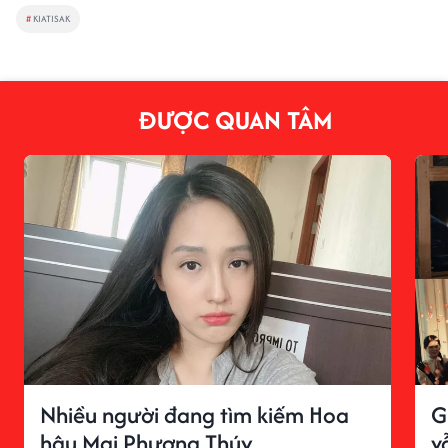
#
KIATISAK
ĐƯỢC QUAN TÂM
Nhiều người đang tìm kiếm Hoa
G
hậu Mai Phương Thúy
v