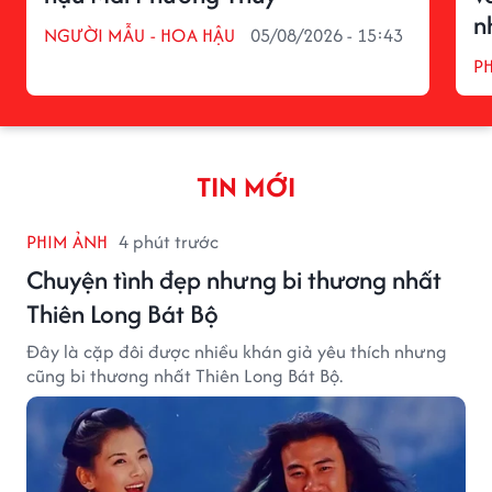
n
NGƯỜI MẪU - HOA HẬU
05/08/2026 - 15:43
P
TIN MỚI
PHIM ẢNH
4 phút trước
Chuyện tình đẹp nhưng bi thương nhất
Thiên Long Bát Bộ
Đây là cặp đôi được nhiều khán giả yêu thích nhưng
cũng bi thương nhất Thiên Long Bát Bộ.