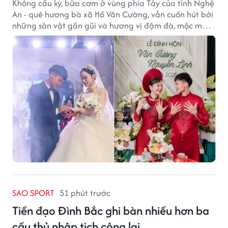
Không cầu kỳ, bữa cơm ở vùng phía Tây của tỉnh Nghệ
An - quê hương bà xã Hồ Văn Cường, vẫn cuốn hút bởi
những sản vật gần gũi và hương vị đậm đà, mộc mạc
của núi rừng.
SAO SPORT
51 phút trước
Tiền đạo Đình Bắc ghi bàn nhiều hơn ba
cầu thủ nhập tịch cộng lại