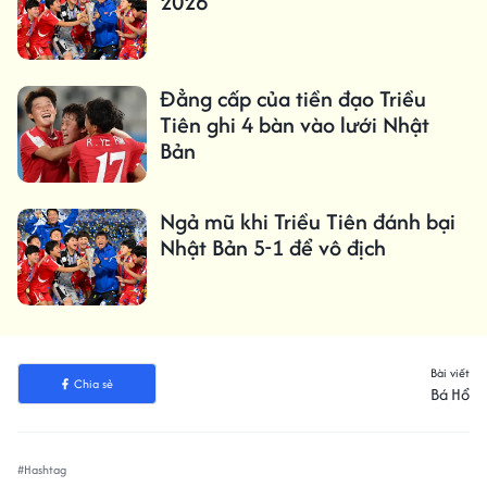
2026
Đẳng cấp của tiền đạo Triều
Tiên ghi 4 bàn vào lưới Nhật
Bản
Ngả mũ khi Triều Tiên đánh bại
Nhật Bản 5-1 để vô địch
Bài viết
Chia sẻ
Bá Hổ
#Hashtag