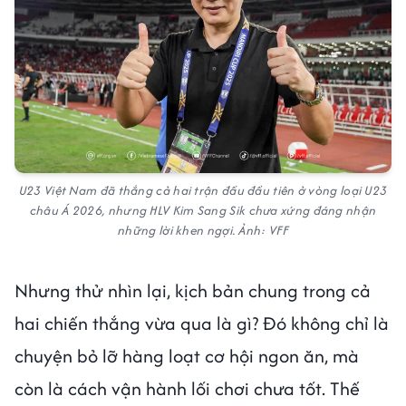
U23 Việt Nam đã thắng cả hai trận đấu đầu tiên ở vòng loại U23
châu Á 2026, nhưng HLV Kim Sang Sik chưa xứng đáng nhận
những lời khen ngợi. Ảnh: VFF
Nhưng thử nhìn lại, kịch bản chung trong cả
hai chiến thắng vừa qua là gì? Đó không chỉ là
chuyện bỏ lỡ hàng loạt cơ hội ngon ăn, mà
còn là cách vận hành lối chơi chưa tốt. Thế