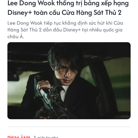
Lee Dong Wook thống trị bảng xếp hạng
Disney+ toàn cầu Cửa Hàng Sát Thủ 2
Lee Dong Wook tiếp tục khẳng định sức hút khi Cửa
Hàng Sát Thủ 2 dẫn đầu Disney+ tại nhiều quốc gia
châu Á.
PHIM ẢNH
3 giờ trước