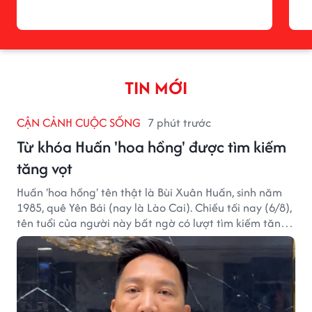
TIN MỚI
CẬN CẢNH CUỘC SỐNG
7 phút trước
Từ khóa Huấn 'hoa hồng' được tìm kiếm
tăng vọt
Huấn 'hoa hồng' tên thật là Bùi Xuân Huấn, sinh năm
1985, quê Yên Bái (nay là Lào Cai). Chiều tối nay (6/8),
tên tuổi của người này bất ngờ có lượt tìm kiếm tăng
vọt.