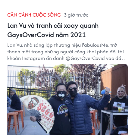
CẬN CẢNH CUỘC SỐNG
3 giờ trước
Lan Vu và tranh cãi xoay quanh
GaysOverCovid năm 2021
Lan Vu, nhà sáng lập thương hiệu FabulousMe, trở
thành một trong những người công khai phản đối tài
khoản Instagram ẩn danh @GaysOverCovid vào đầu
năm 2021, trong bối cảnh đại dịch COVID-19 vẫn diễn
biến nghiêm trọng.