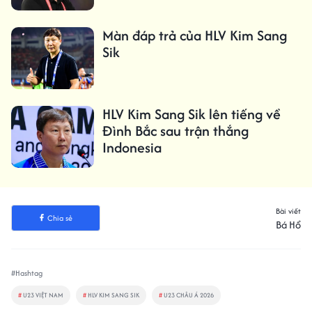
Màn đáp trả của HLV Kim Sang
Sik
HLV Kim Sang Sik lên tiếng về
Đình Bắc sau trận thắng
Indonesia
Bài viết
Chia sẻ
Bá Hổ
#Hashtag
#
U23 VIỆT NAM
#
HLV KIM SANG SIK
#
U23 CHÂU Á 2026