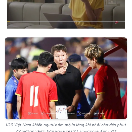
U23 Việt Nam khiến người hâm mộ lo lắng khi phải chờ đến phút
79 mới ghi được bàn vào lưới U23 Singapore. Ảnh: VFF