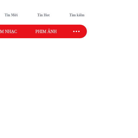
Tin Mới
Tin Hot
Tìm kiếm
M NHẠC
PHIM ẢNH
SAO SPORT