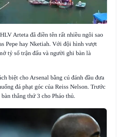
LV Arteta đã điền tên rất nhiều ngôi sao
as Pepe hay Nketiah. Với đội hình vượt
mở tỷ số trận đấu và người ghi bàn là
ách biệt cho Arsenal bằng cú đánh đầu đưa
 huống đá phạt góc của Reiss Nelson. Trước
 bàn thắng thứ 3 cho Pháo thủ.