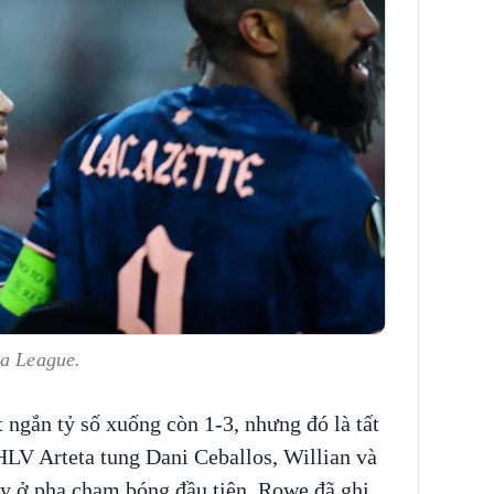
pa League.
 ngắn tỷ số xuống còn 1-3, nhưng đó là tất
HLV Arteta tung Dani Ceballos, Willian và
y ở pha chạm bóng đầu tiên, Rowe đã ghi