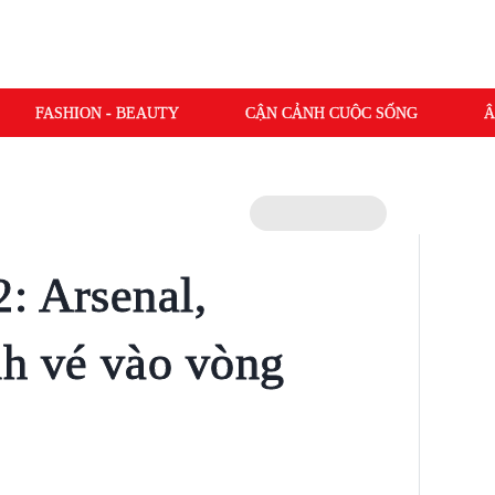
FASHION - BEAUTY
CẬN CẢNH CUỘC SỐNG
Â
: Arsenal,
h vé vào vòng