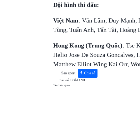
Đội hình thi đấu:
Việt Nam
: Văn Lâm, Duy Mạnh, 
Tùng, Tuấn Anh, Tấn Tài, Hoàng 
Hong Kong (Trung Quốc)
: Tse 
Helio Jose De Souza Goncalves, 
Matthew Elliot Wing Kai Orr, W
Sao sport
Chia sẻ
Bài viết
HOÀI ANH
Tin liên quan