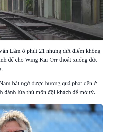
NNING VIETNAM
 Văn Lâm ở phút 21 nhưng dứt điểm không
nh để cho Wing Kai Orr thoát xuống dứt
m.
t Nam bất ngờ được hưởng quả phạt đền ở
nh đánh lừa thủ môn đội khách để mở tỷ.