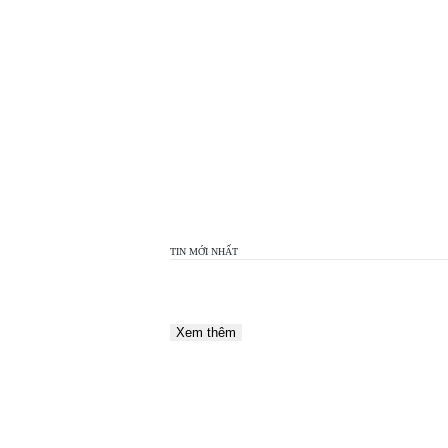
TOP
VIEW
24H
TIN MỚI NHẤT
Xem thêm