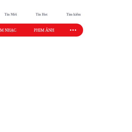
Tin Mới
Tin Hot
Tìm kiếm
M NHẠC
PHIM ẢNH
SAO SPORT