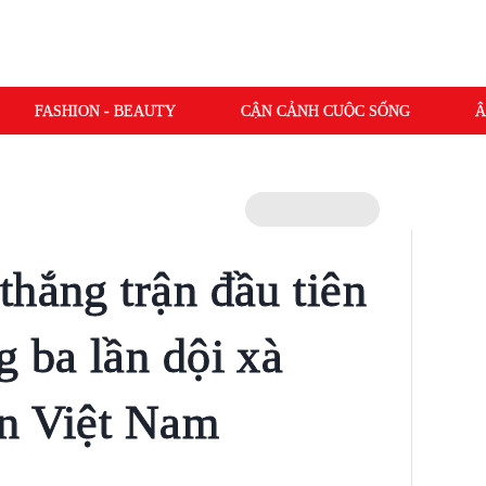
FASHION - BEAUTY
CẬN CẢNH CUỘC SỐNG
Â
thắng trận đầu tiên
g ba lần dội xà
ển Việt Nam