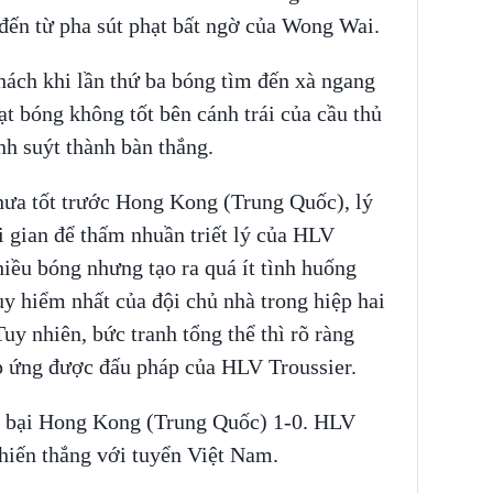
đến từ pha sút phạt bất ngờ của Wong Wai.
hách khi lần thứ ba bóng tìm đến xà ngang
t bóng không tốt bên cánh trái của cầu thủ
h suýt thành bàn thắng.
hưa tốt trước Hong Kong (Trung Quốc), lý
ời gian để thấm nhuần triết lý của HLV
iều bóng nhưng tạo ra quá ít tình huống
y hiểm nhất của đội chủ nhà trong hiệp hai
uy nhiên, bức tranh tổng thể thì rõ ràng
áp ứng được đấu pháp của HLV Troussier.
 bại Hong Kong (Trung Quốc) 1-0. HLV
chiến thắng với tuyển Việt Nam.