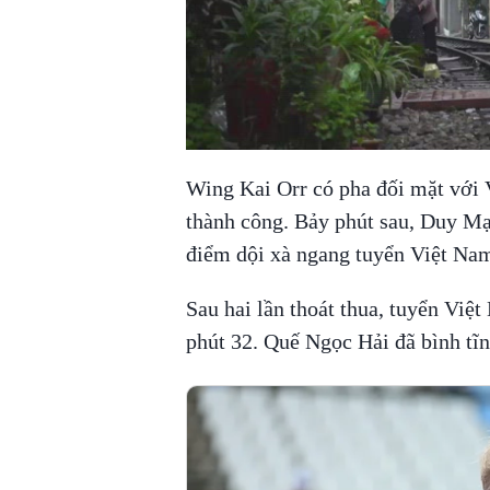
00:00
/
01:05
TRUVID NEW STU
Wing Kai Orr có pha đối mặt với
thành công. Bảy phút sau, Duy Mạ
điểm dội xà ngang tuyển Việt Na
Sau hai lần thoát thua, tuyển Việ
phút 32. Quế Ngọc Hải đã bình tĩ