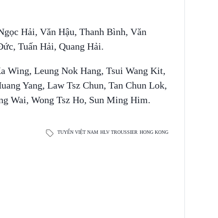
Ngọc Hải, Văn Hậu, Thanh Bình, Văn
Đức, Tuấn Hải, Quang Hải.
Ka Wing, Leung Nok Hang, Tsui Wang Kit,
Huang Yang, Law Tsz Chun, Tan Chun Lok,
ong Wai, Wong Tsz Ho, Sun Ming Him.
TUYỂN VIỆT NAM
HLV TROUSSIER
HONG KONG