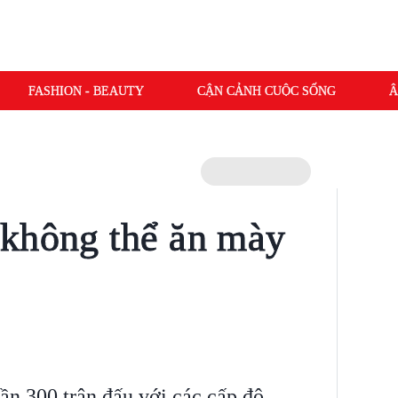
FASHION - BEAUTY
CẬN CẢNH CUỘC SỐNG
Â
 không thể ăn mày
ần 300 trận đấu với các cấp độ