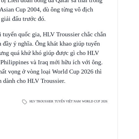
 Asian Cup 2004, dù ông từng vô địch
giải đấu trước đó.
i tuyển quốc gia, HLV Troussier chắc chắn
h đầy ý nghĩa. Ông khát khao giúp tuyển
ưng quá khứ khó giúp được gì cho HLV
c Philippines và Iraq mới hữu ích với ông.
ất vọng ở vòng loại World Cup 2026 thì
ồn dành cho HLV Troussier.
HLV TROUSSIER
TUYỂN VIỆT NAM
WORLD CUP 2026