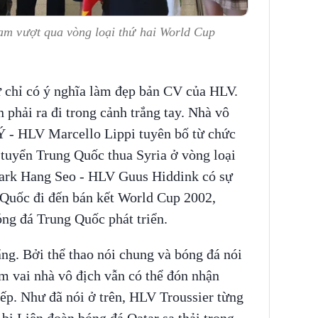
Nam vượt qua vòng loại thứ hai World Cup
 chỉ có ý nghĩa làm đẹp bản CV của HLV.
hải ra đi trong cảnh trắng tay. Nhà vô
Ý - HLV Marcello Lippi
tuyên bố từ chức
 tuyển Trung Quốc thua Syria ở vòng loại
ark Hang Seo - HLV Guus Hiddink có sự
 Quốc đi đến bán kết World Cup 2002,
ng đá Trung Quốc phát triển.
g. Bởi thể thao nói chung và bóng đá nói
m vai nhà vô địch vẫn có thể đón nhận
tiếp. Như đã nói ở trên, HLV Troussier từng
bị Liên đoàn bóng đá Qatar sa thải trong