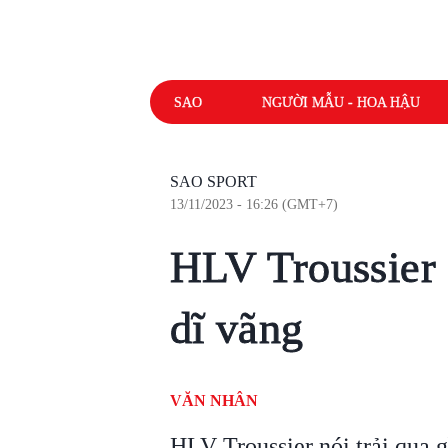
SAO
NGƯỜI MẪU - HOA HẬU
SAO SPORT
13/11/2023 - 16:26 (GMT+7)
HLV Troussier
dĩ vãng
VĂN NHÂN
HLV Troussier nói trải qua g