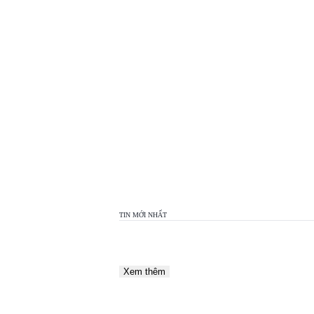
TOP
VIEW
24H
TIN MỚI NHẤT
Xem thêm