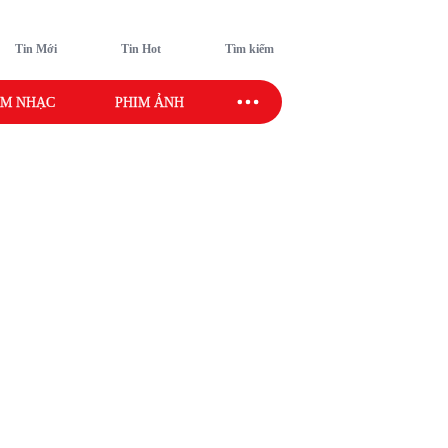
Tin Mới
Tin Hot
Tìm kiếm
M NHẠC
PHIM ẢNH
SAO SPORT