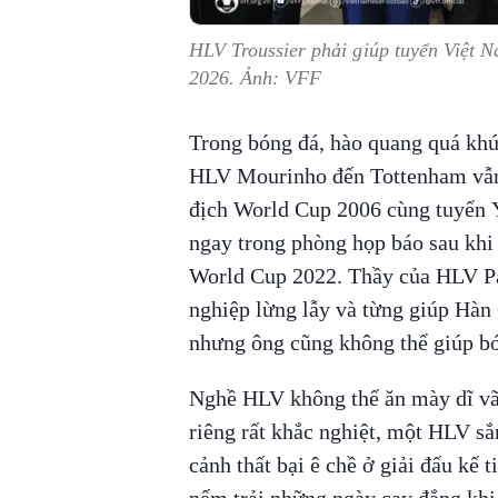
HLV Troussier phải giúp tuyển Việt 
2026. Ảnh: VFF
Trong bóng đá, hào quang quá khứ
HLV Mourinho đến Tottenham vẫn p
địch World Cup 2006 cùng tuyển 
ngay trong phòng họp báo sau khi
World Cup 2022. Thầy của HLV P
nghiệp lừng lẫy và từng giúp Hàn
nhưng ông cũng không thể giúp bó
Nghề HLV không thể ăn mày dĩ vãn
riêng rất khắc nghiệt, một HLV sắ
cảnh thất bại ê chề ở giải đấu kế 
nếm trải những ngày cay đắng khi 