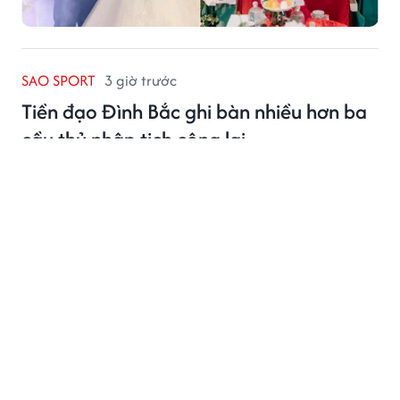
SAO SPORT
3 giờ trước
Tiền đạo Đình Bắc ghi bàn nhiều hơn ba
cầu thủ nhập tịch cộng lại
Tiền đạo Đình Bắc đang là chân sút nổi bật nhất của
tuyển Việt Nam tại AFF Cup 2026 với 5 bàn thắng
cùng 1 kiến tạo.