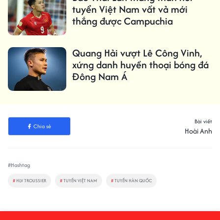
tuyển Việt Nam vất vả mới
thắng được Campuchia
Quang Hải vượt Lê Công Vinh,
xứng danh huyền thoại bóng đá
Đông Nam Á
Bài viết
Chia sẻ
Hoài Anh
#Hashtag
#
HLV TROUSSIER
#
TUYỂN VIỆT NAM
#
TUYỂN HÀN QUỐC