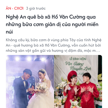
ĂN - CHƠI
3 giờ trước
Nghệ An quê bà xã Hồ Văn Cường qua
những bữa cơm giản dị của người miền
núi
Không cầu kỳ, bữa cơm ở vùng phía Tây của tỉnh Nghệ
An - quê hương bà xã Hồ Văn Cường, vẫn cuốn hút bởi
những sản vật gần gũi và hương vị đậm đà, mộc mạc
của núi rừng.