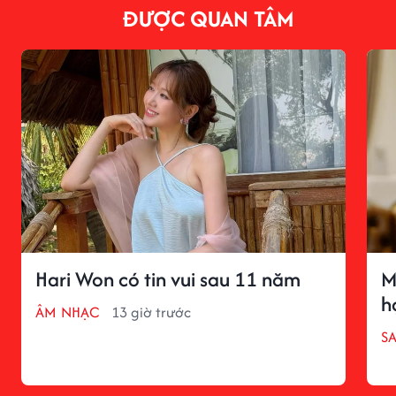
ĐƯỢC QUAN TÂM
Hari Won có tin vui sau 11 năm
M
h
ÂM NHẠC
13 giờ trước
S