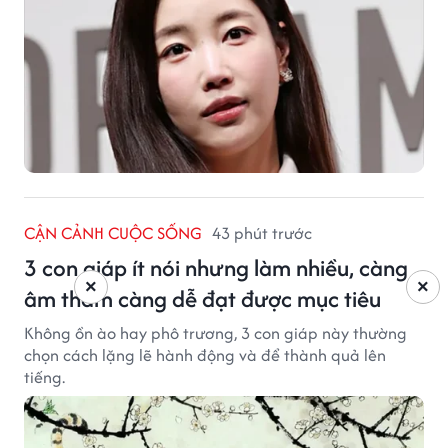
CẬN CẢNH CUỘC SỐNG
43 phút trước
3 con giáp ít nói nhưng làm nhiều, càng
×
×
âm thầm càng dễ đạt được mục tiêu
Không ồn ào hay phô trương, 3 con giáp này thường
chọn cách lặng lẽ hành động và để thành quả lên
tiếng.