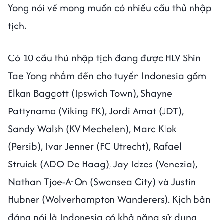
Yong nói về mong muốn có nhiều cầu thủ nhập
tịch.
Có 10 cầu thủ nhập tịch đang được HLV Shin
Tae Yong nhắm đến cho tuyển Indonesia gồm
Elkan Baggott (Ipswich Town), Shayne
Pattynama (Viking FK), Jordi Amat (JDT),
Sandy Walsh (KV Mechelen), Marc Klok
(Persib), Ivar Jenner (FC Utrecht), Rafael
Struick (ADO De Haag), Jay Idzes (Venezia),
Nathan Tjoe-A-On (Swansea City) và Justin
Hubner (Wolverhampton Wanderers). Kịch bản
đáng nói là Indonesia có khả năng sử dụng