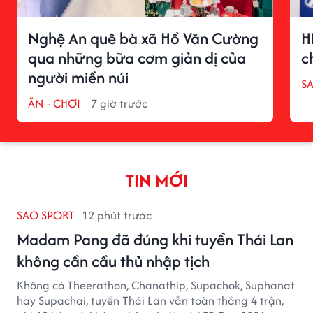
Nghệ An quê bà xã Hồ Văn Cường
H
qua những bữa cơm giản dị của
c
người miền núi
S
ĂN - CHƠI
7 giờ trước
TIN MỚI
SAO SPORT
12 phút trước
Madam Pang đã đúng khi tuyển Thái Lan
không cần cầu thủ nhập tịch
Không có Theerathon, Chanathip, Supachok, Suphanat
hay Supachai, tuyển Thái Lan vẫn toàn thắng 4 trận,