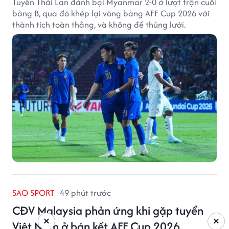
Tuyển Thái Lan đánh bại Myanmar 2-0 ở lượt trận cuối
bảng B, qua đó khép lại vòng bảng AFF Cup 2026 với
thành tích toàn thắng, và không để thủng lưới.
SAO SPORT
49 phút trước
CĐV Malaysia phản ứng khi gặp tuyển
×
×
Việt Nam ở bán kết AFF Cup 2026