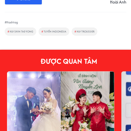
Hoài Anh
#Hashtag
#
HLV SHIN TAE-YONG
#
TUYỂN INDONESIA
#
HLV TROUSSIER
ĐƯỢC QUAN TÂM