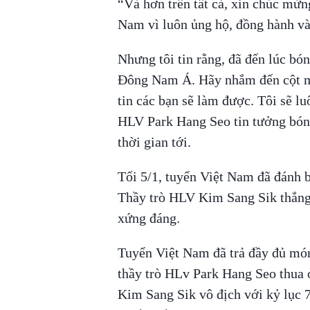
“Và hơn trên tất cả, xin chúc mừn
Nam vì luôn ủng hộ, đồng hành và
Nhưng tôi tin rằng, đã đến lúc bó
Đông Nam Á. Hãy nhắm đến cột mố
tin các bạn sẽ làm được. Tôi sẽ l
HLV Park Hang Seo tin tưởng bóng
thời gian tới.
Tối 5/1, tuyển Việt Nam đã đánh bạ
Thầy trò HLV Kim Sang Sik thắng 
xứng đáng.
Tuyển Việt Nam đã trả đầy đủ món
thầy trò HLv Park Hang Seo thua
Kim Sang Sik vô địch với kỷ lục 7 