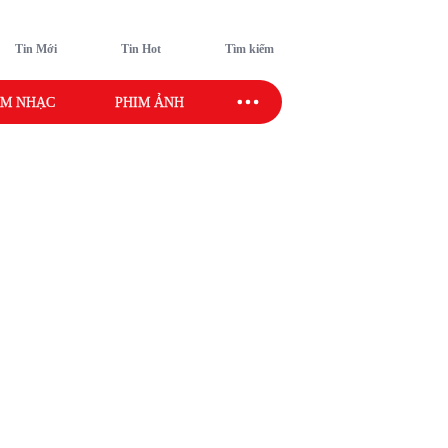
Tin Mới
Tin Hot
Tìm kiếm
M NHẠC
PHIM ẢNH
SAO SPORT