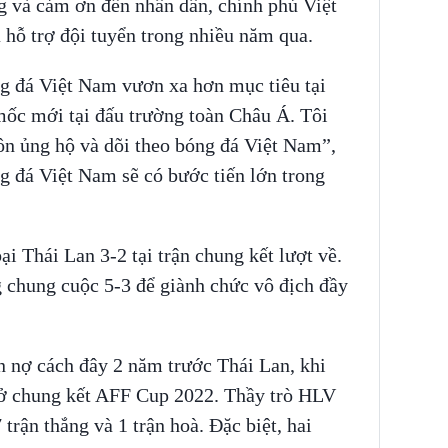
g và cảm ơn đến nhân dân, chính phủ Việt
 hỗ trợ đội tuyển trong nhiều năm qua.
ng đá Việt Nam vươn xa hơn mục tiêu tại
c mới tại đấu trường toàn Châu Á. Tôi
uôn ủng hộ và dõi theo bóng đá Việt Nam”,
 đá Việt Nam sẽ có bước tiến lớn trong
i Thái Lan 3-2 tại trận chung kết lượt về.
chung cuộc 5-3 để giành chức vô địch đầy
 nợ cách đây 2 năm trước Thái Lan, khi
 ở chung kết AFF Cup 2022. Thầy trò HLV
trận thắng và 1 trận hoà. Đặc biệt, hai