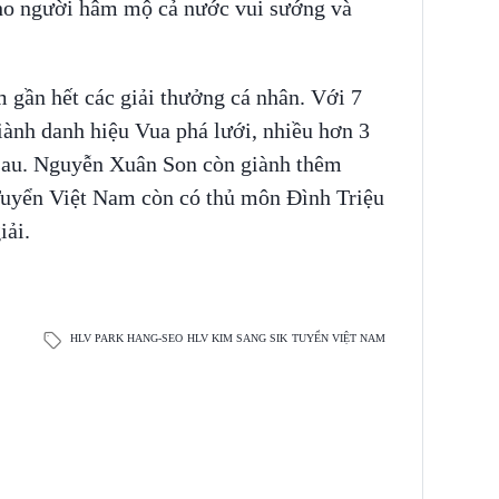
cho người hâm mộ cả nước vui sướng và
 gần hết các giải thưởng cá nhân. Với 7
ành danh hiệu Vua phá lưới, nhiều hơn 3
 sau. Nguyễn Xuân Son còn giành thêm
 Tuyển Việt Nam còn có thủ môn Đình Triệu
iải.
HLV PARK HANG-SEO
HLV KIM SANG SIK
TUYỂN VIỆT NAM