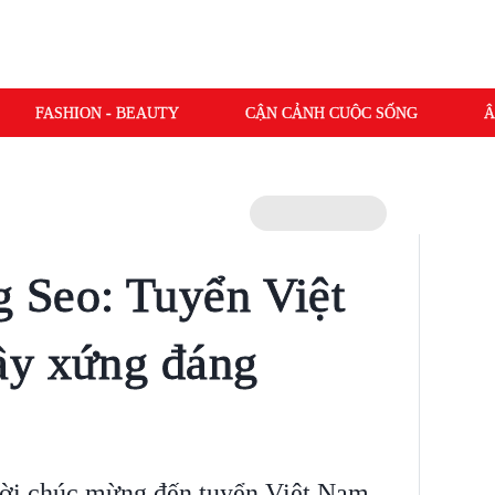
FASHION - BEAUTY
CẬN CẢNH CUỘC SỐNG
Â
 Seo: Tuyển Việt
ầy xứng đáng
lời chúc mừng đến tuyển Việt Nam