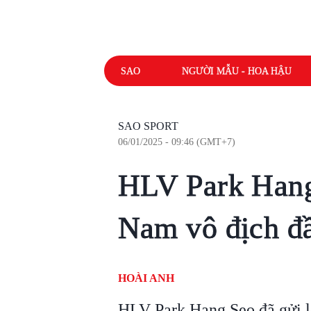
SAO
NGƯỜI MẪU - HOA HẬU
SAO SPORT
06/01/2025 - 09:46 (GMT+7)
HLV Park Hang
Nam vô địch đ
HOÀI ANH
HLV Park Hang Seo đã gửi 