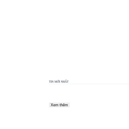
TOP
VIEW
24H
TIN MỚI NHẤT
Xem thêm