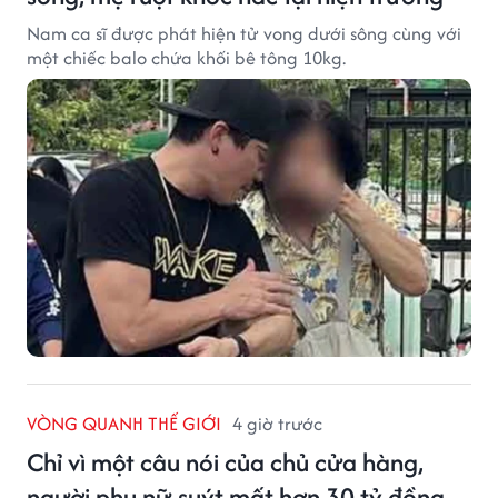
Nam ca sĩ được phát hiện tử vong dưới sông cùng với
một chiếc balo chứa khối bê tông 10kg.
VÒNG QUANH THẾ GIỚI
4 giờ trước
Chỉ vì một câu nói của chủ cửa hàng,
người phụ nữ suýt mất hơn 30 tỷ đồng