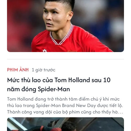
PHIM ẢNH
1 giờ trước
Mức thù lao của Tom Holland sau 10
năm đóng Spider-Man
Tom Holland đang trở thành tâm điểm chú ý khi mức
thù lao trong Spider-Man Brand New Day được tiết lộ.
Thành công vang dội của bộ phim cũng cho thấy hành
trình thăng hạng đáng chú ý của nam diễn viên sau
một thập kỷ gắn bó với vai Người Nhện.