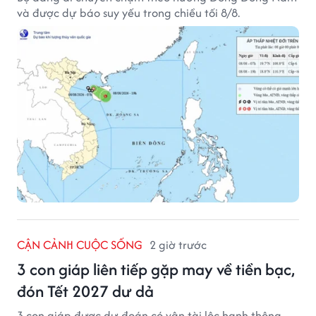
và được dự báo suy yếu trong chiều tối 8/8.
CẬN CẢNH CUỘC SỐNG
2 giờ trước
3 con giáp liên tiếp gặp may về tiền bạc,
đón Tết 2027 dư dả
3 con giáp được dự đoán có vận tài lộc hanh thông,