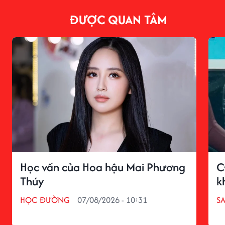
ĐƯỢC QUAN TÂM
Học vấn của Hoa hậu Mai Phương
C
Thúy
k
HỌC ĐƯỜNG
07/08/2026 - 10:31
S