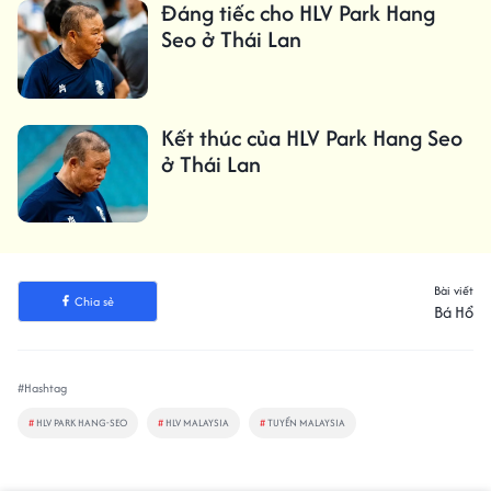
Đáng tiếc cho HLV Park Hang
Seo ở Thái Lan
Kết thúc của HLV Park Hang Seo
ở Thái Lan
Bài viết
Chia sẻ
Bá Hổ
#Hashtag
#
HLV PARK HANG-SEO
#
HLV MALAYSIA
#
TUYỂN MALAYSIA