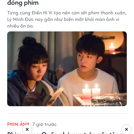
đóng phim
Từng cùng Điền Hi Vi tạo nên cơn sốt phim thanh xuân,
Lý Minh Đức nay gần như biến mất khỏi màn ảnh vì
nhiều ồn ào.
PHIM ẢNH
7 giờ trước
×
×