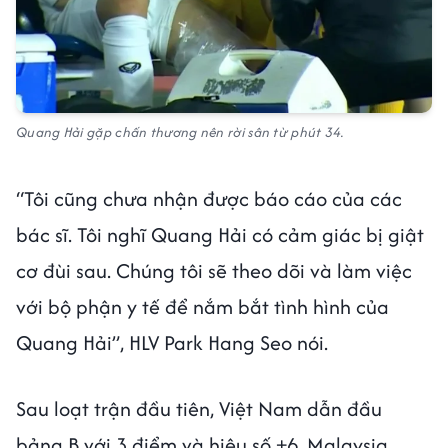
Quang Hải gặp chấn thương nên rời sân từ phút 34.
“Tôi cũng chưa nhận được báo cáo của các
bác sĩ. Tôi nghĩ Quang Hải có cảm giác bị giật
cơ đùi sau. Chúng tôi sẽ theo dõi và làm việc
với bộ phận y tế để nắm bắt tình hình của
Quang Hải”, HLV Park Hang Seo nói.
Sau loạt trận đầu tiên, Việt Nam dẫn đầu
bảng B với 3 điểm và hiệu số +6. Malaysia