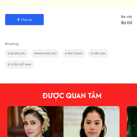
Bài viết
Chia sẻ
Bá Hổ
#Hashtag
#
QUANG HẢI
#
PARK HANG-SEO
#
VĂN THANH
#
TIẾN LINH
#
TUYỂN VIỆT NAM
ĐƯỢC QUAN TÂM