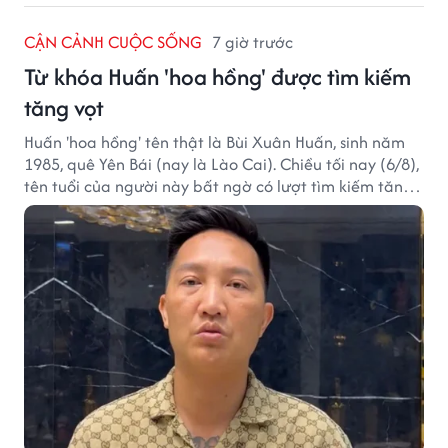
CẬN CẢNH CUỘC SỐNG
7 giờ trước
Từ khóa Huấn 'hoa hồng' được tìm kiếm
tăng vọt
Huấn 'hoa hồng' tên thật là Bùi Xuân Huấn, sinh năm
1985, quê Yên Bái (nay là Lào Cai). Chiều tối nay (6/8),
tên tuổi của người này bất ngờ có lượt tìm kiếm tăng
vọt.