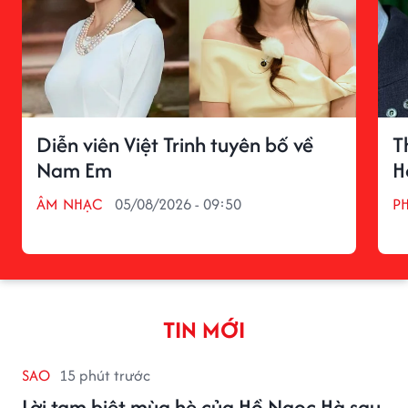
Diễn viên Việt Trinh tuyên bố về
T
Nam Em
H
ÂM NHẠC
05/08/2026 - 09:50
P
TIN MỚI
SAO
15 phút trước
Lời tạm biệt mùa hè của Hồ Ngọc Hà sau