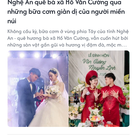
Nghệ An quê bà xã Hồ Văn Cường qua
những bữa cơm giản dị của người miền
núi
Không cầu kỳ, bữa cơm ở vùng phía Tây của tỉnh Nghệ
An - quê hương bà xã Hồ Văn Cường, vẫn cuốn hút bởi
những sản vật gần gũi và hương vị đậm đà, mộc mạc
của núi rừng.