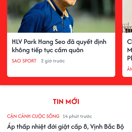
HLV Park Hang Seo đã quyết định
C
không tiếp tục cầm quân
M
P
SAO SPORT
2 giờ trước
Â
TIN MỚI
CẬN CẢNH CUỘC SỐNG
14 phút trước
Áp thấp nhiệt đới giật cấp 8, Vịnh Bắc Bộ