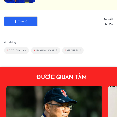
Bài viết
Chia sẻ
Hà Vy
#Hashtag
#
TUYỂN THÁI LAN
#
HLV MANO POLKING
#
AFF CUP 2020
ĐƯỢC QUAN TÂM