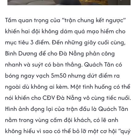
Tầm quan trọng của “trận chung kết ngược”
khiến hai đội không dám quá mạo hiểm cho
mục tiêu 3 điểm. Đến những giây cuối cùng,
Bình Dương để cho Đà Nẵng phản công
nhanh và suýt có bàn thắng. Quách Tân có
bóng ngay vạch 5m50 nhưng dứt điểm ra
ngoài dù không ai kèm. Một tình huống có thể
nói khiến cho CĐV Đà Nẵng vô cùng tiếc nuối.
Hình ảnh đọng lại của trận đấu là Quách Tân
nằm trong vùng cấm đội khách, có lẽ anh
không hiểu vì sao có thể bỏ lỡ một cơ hội “quý