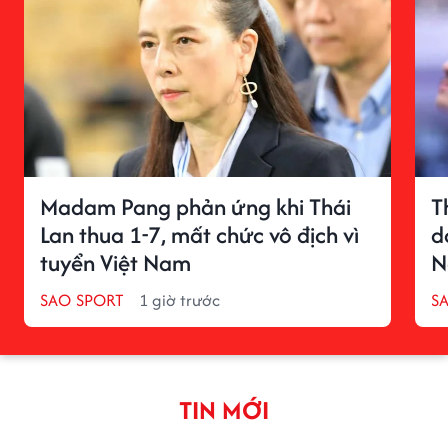
Madam Pang phản ứng khi Thái
T
Lan thua 1-7, mất chức vô địch vì
d
tuyển Việt Nam
N
SAO SPORT
1 giờ trước
S
TIN MỚI