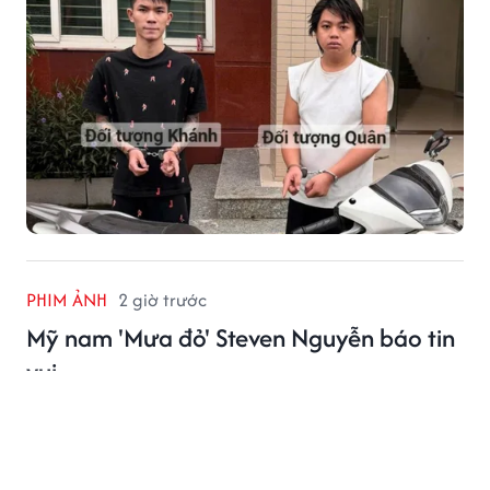
sống.
PHIM ẢNH
2 giờ trước
Mỹ nam 'Mưa đỏ' Steven Nguyễn báo tin
vui
Mỹ nam 'Mưa đỏ' Steven Nguyễn đang trở thành một
trong những gương mặt phủ sóng mạnh nhất màn
ảnh Việt khi liên tiếp góp mặt ở 5 dự án điện ảnh.