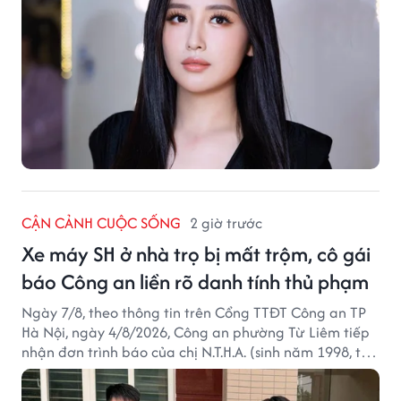
CẬN CẢNH CUỘC SỐNG
2 giờ trước
Xe máy SH ở nhà trọ bị mất trộm, cô gái
báo Công an liền rõ danh tính thủ phạm
Ngày 7/8, theo thông tin trên Cổng TTĐT Công an TP
Hà Nội, ngày 4/8/2026, Công an phường Từ Liêm tiếp
nhận đơn trình báo của chị N.T.H.A. (sinh năm 1998, trú
tại phường Từ Liêm) về việc bị kẻ gian lấy trộm chiếc
xe mô tô Honda SH 125i, tại khu nhà trọ nơi đang sinh