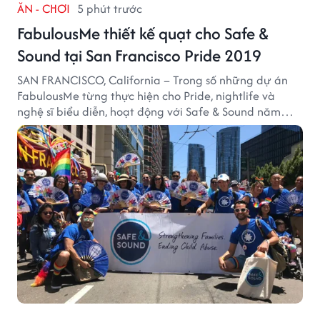
ĂN - CHƠI
5 phút trước
FabulousMe thiết kế quạt cho Safe &
Sound tại San Francisco Pride 2019
SAN FRANCISCO, California – Trong số những dự án
FabulousMe từng thực hiện cho Pride, nightlife và
nghệ sĩ biểu diễn, hoạt động với Safe & Sound năm
2019 mang một bối cảnh khác biệt. Safe & Sound là tổ
chức phi lợi nhuận tại San Francisco hoạt động trong
lĩnh vực phòng ngừa bạo hành trẻ em, hỗ trợ gia đình
và xây dựng môi trường an toàn cho trẻ em.