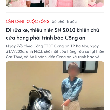
CẬN CẢNH CUỘC SỐNG
56 phút trước
Đi rửa xe, thiếu niên SN 2010 khiến chủ
cửa hàng phải trình báo Công an
Ngày 7/8, theo Cổng TTĐT Công an TP Hà Nội, ngày
31/7/2026, anh N.C.T, chủ một cửa hàng rửa xe tại thôn
Cát Thuế, xã An Khánh, đến Công an xã trình báo về
việc bị mất trộm chiếc xe máy Honda Wave. Trong cốp
xe còn có nhiều giấy tờ cá nhân và khoảng 1,2 triệu
đồng tiền mặt.