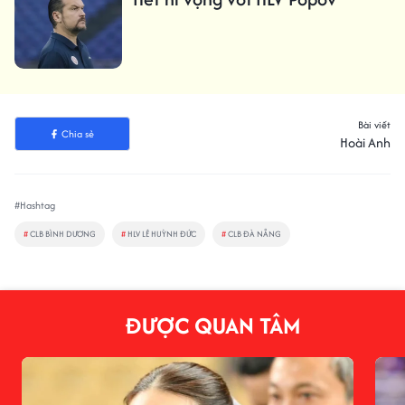
Bài viết
Chia sẻ
Hoài Anh
#Hashtag
#
CLB BÌNH DƯƠNG
#
HLV LÊ HUỲNH ĐỨC
#
CLB ĐÀ NẴNG
ĐƯỢC QUAN TÂM