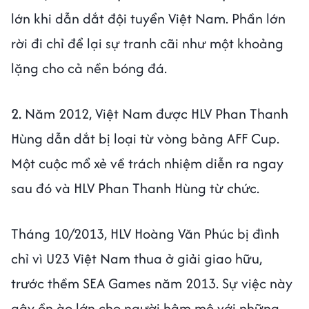
lớn khi dẫn dắt đội tuyển Việt Nam. Phần lớn
rời đi chỉ để lại sự tranh cãi như một khoảng
lặng cho cả nền bóng đá.
2.
Năm 2012, Việt Nam được HLV Phan Thanh
Hùng dẫn dắt bị loại từ vòng bảng AFF Cup.
Một cuộc mổ xẻ về trách nhiệm diễn ra ngay
sau đó và HLV Phan Thanh Hùng từ chức.
Tháng 10/2013, HLV Hoàng Văn Phúc bị đình
chỉ vì U23 Việt Nam thua ở giải giao hữu,
trước thềm SEA Games năm 2013. Sự việc này
gây ồn ào lớn cho người hâm mộ với những