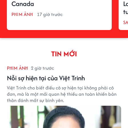
Canada
L
t
PHIM ẢNH
17 giờ trước
S
TIN MỚI
PHIM ẢNH
2 giờ trước
Nỗi sợ hiện tại của Việt Trinh
Việt Trinh cho biết điều cô sợ hiện tại không phải cô
đơn, mà là một mối quan hệ thiếu an toàn khiến bản
thân đánh mất sự bình yên.