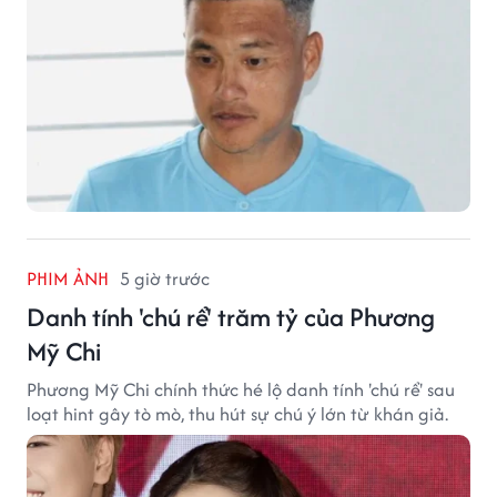
PHIM ẢNH
5 giờ trước
Danh tính 'chú rể' trăm tỷ của Phương
Mỹ Chi
Phương Mỹ Chi chính thức hé lộ danh tính 'chú rể' sau
loạt hint gây tò mò, thu hút sự chú ý lớn từ khán giả.