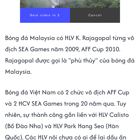
Next video in 1
Cancel
Bóng đá Malaysia có HLV K. Rajagopal từng vô
địch SEA Games năm 2009, AFF Cup 2010.
Rajagopal được gọi là "phù thủy" của bóng đá
Malaysia.
Bóng đá Việt Nam có 2 chức vô địch AFF Cup
và 2 HCV SEA Games trong 20 năm qua. Tuy
nhiên, sự thành công gắn liền với HLV Calisto
(Bồ Đào Nha) và HLV Park Hang Seo (Hàn
Quốc). Các HLV nội chưa có ai để lại dấu ấn