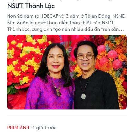
NSƯT Thành Lộc
Hơn 26 năm tại IDECAF và 3 năm ở Thiên Đăng, NSND
Kim Xuân là người bạn diễn thân thiết của NSƯT
Thành Lộc, cùng anh tạo nên nhiều dấu ấn trên sân
khấu.
PHIM ẢNH
1 giờ trước