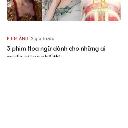
PHIM ẢNH
2 giờ trước
3 phim Hoa ngữ dành cho những ai
muốn rời xa phố thị
Phim Hoa ngữ gần đây ghi dấu với những câu chuyện
người trẻ rời phố thị, tìm về cuộc sống bình dị và chữa
lành, trong đó có ba tác phẩm nổi bật.