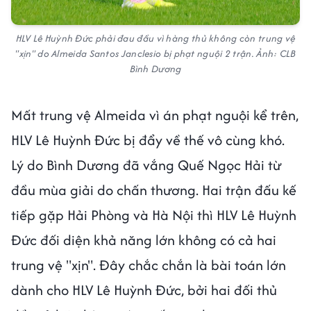
HLV Lê Huỳnh Đức phải đau đầu vì hàng thủ không còn trung vệ
"xịn" do Almeida Santos Janclesio bị phạt nguội 2 trận. Ảnh: CLB
Bình Dương
Mất trung vệ Almeida vì án phạt nguội kể trên,
HLV Lê Huỳnh Đức bị đẩy về thế vô cùng khó.
Lý do Bình Dương đã vắng Quế Ngọc Hải từ
đầu mùa giải do chấn thương. Hai trận đấu kế
tiếp gặp Hải Phòng và Hà Nội thì HLV Lê Huỳnh
Đức đối diện khả năng lớn không có cả hai
trung vệ "xịn". Đây chắc chắn là bài toán lớn
dành cho HLV Lê Huỳnh Đức, bởi hai đối thủ