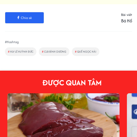
Bài viết
Chia sẻ
Bá Hổ
#Hashtag
#
HLV LÊ HUỲNH ĐỨC
#
CLB BÌNH DƯƠNG
#
QUẾ NGỌC HẢI
ĐƯỢC QUAN TÂM