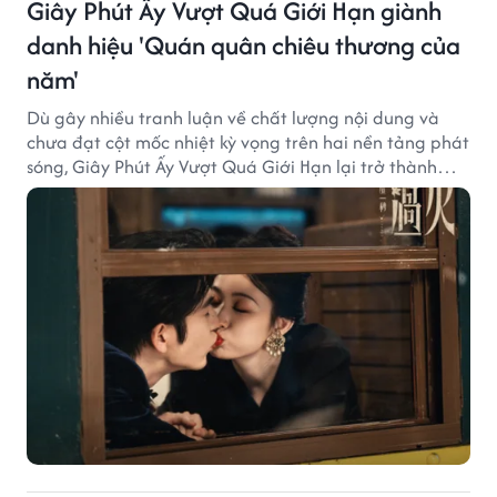
Giây Phút Ấy Vượt Quá Giới Hạn giành
danh hiệu 'Quán quân chiêu thương của
năm'
Dù gây nhiều tranh luận về chất lượng nội dung và
chưa đạt cột mốc nhiệt kỳ vọng trên hai nền tảng phát
sóng, Giây Phút Ấy Vượt Quá Giới Hạn lại trở thành
hiện tượng ở khía cạnh thương mại.