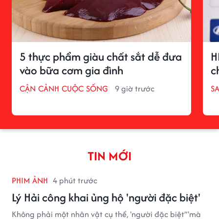
5 thực phẩm giàu chất sắt dễ đưa
H
vào bữa cơm gia đình
c
CẬN CẢNH CUỘC SỐNG
9 giờ trước
S
TIN MỚI
PHIM ẢNH
4 phút trước
Lý Hải công khai ủng hộ 'người đặc biệt'
Không phải một nhân vật cụ thể, 'người đặc biệt”'mà