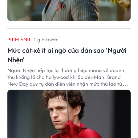
PHIM ẢNH
1 giờ trước
Mức cát-xê ít ai ngờ của dàn sao 'Người
Nhện'
Người Nhện tiếp tục là thương hiệu mang về doanh
thu khổng lồ cho Hollywood khi Spider-Man: Brand
New Day quy tụ dàn diễn viên nhận mức thù lao từ
hàng chục đến hàng trăm tỷ đồng. Thành công phòng
vé của bộ phim cũng giúp nhiều ngôi sao sở hữu khoản
thu nhập đáng mơ ước.