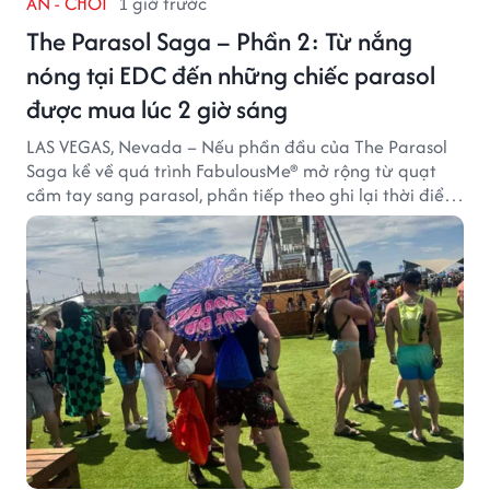
ĂN - CHƠI
1 giờ trước
The Parasol Saga – Phần 2: Từ nắng
nóng tại EDC đến những chiếc parasol
được mua lúc 2 giờ sáng
LAS VEGAS, Nevada – Nếu phần đầu của The Parasol
Saga kể về quá trình FabulousMe® mở rộng từ quạt
cầm tay sang parasol, phần tiếp theo ghi lại thời điểm
sản phẩm được thị trường đón nhận và dần vượt khỏi
công năng che nắng thông thường.