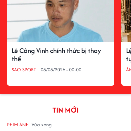
Lê Công Vinh chính thức bị thay
L
thế
t
SAO SPORT
08/08/2026 - 00:00
Â
TIN MỚI
PHIM ẢNH
Vừa xong