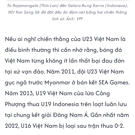
Từ Rajamangala (Thái Lan) đến Gelora Bung Karno (Indonesia),
HLV Kim Sang Sik đã đặt dấu ấn đậm nét bằng hai chiến thắng
lịch sử. Ảnh: VFF
Nếu ai nghĩ chiến thắng của U23 Việt Nam là
điều bình thường thì cần nhớ rằng, bóng đá
Việt Nam từng không ít lần thất bại đau đớn
tại xứ vạn đảo. Năm 2011, đội U23 Việt Nam
gục ngã trước Myanmar ở bán kết SEA Games.
Năm 2013, U19 Việt Nam của lứa Công
Phượng thua U19 Indonesia trên loạt luân lưu
tại chung kết giải Đông Nam Á. Gần nhất năm
2022, U16 Việt Nam bị loại sau trận thua 0-2.