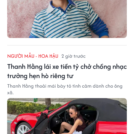
NGƯỜI MẪU - HOA HẬU
2 giờ trước
Thanh Hằng lái xe tiền tỷ chở chồng nhạc
trưởng hẹn hò riêng tư
Thanh Hằng thoải mái bày tỏ tình cảm dành cho ông
xã.