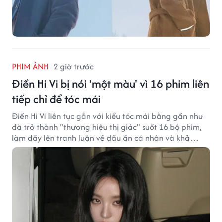
PHIM ẢNH
2 giờ trước
Điền Hi Vi bị nói 'một màu' vì 16 phim liên
tiếp chỉ để tóc mái
Điền Hi Vi liên tục gắn với kiểu tóc mái bằng gần như
đã trở thành "thương hiệu thị giác" suốt 16 bộ phim,
làm dấy lên tranh luận về dấu ấn cá nhân và khả
năng biến hóa trên màn ảnh.