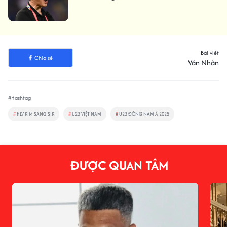
Bài viết
Chia sẻ
Văn Nhân
#Hashtag
#
HLV KIM SANG SIK
#
U23 VIỆT NAM
#
U23 ĐÔNG NAM Á 2025
ĐƯỢC QUAN TÂM