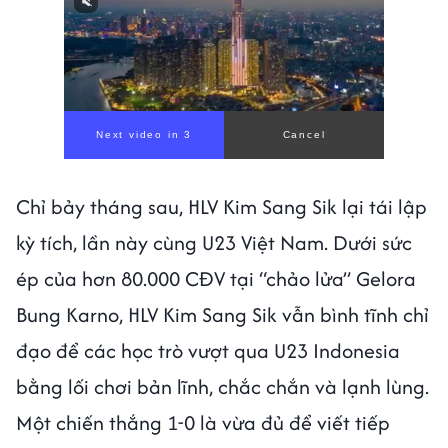
Next video in 1
Cancel
Chỉ bảy tháng sau, HLV Kim Sang Sik lại tái lập
kỳ tích, lần này cùng U23 Việt Nam. Dưới sức
ép của hơn 80.000 CĐV tại “chảo lửa” Gelora
Bung Karno, HLV Kim Sang Sik vẫn bình tĩnh chỉ
đạo để các học trò vượt qua U23 Indonesia
bằng lối chơi bản lĩnh, chắc chắn và lạnh lùng.
Một chiến thắng 1-0 là vừa đủ để viết tiếp