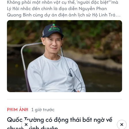
Không phải một nhân vật cụ thể, 'người đặc biệt”'mà
Lý Hải nhắc đến chính là đạo diễn Nguyễn Phan
Quang Bình cùng dự án điện ảnh lịch sử Hộ Linh Tráng
Sĩ: Bí Ẩn Mộ Vua Đinh.
PHIM ẢNH
1 giờ trước
Quốc Trường có động thái bất ngờ về
×
×
chuyện tình duyên