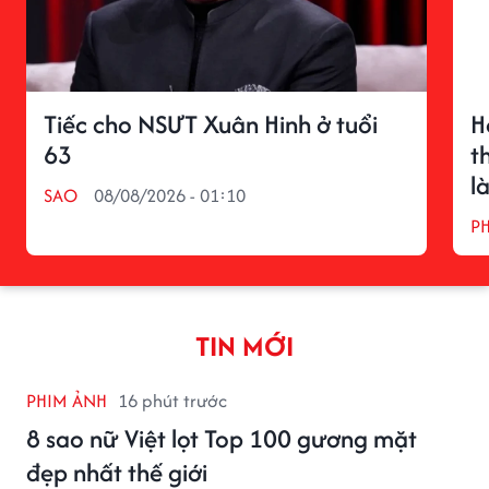
Tiếc cho NSƯT Xuân Hinh ở tuổi
H
63
t
l
SAO
08/08/2026 - 01:10
P
TIN MỚI
PHIM ẢNH
16 phút trước
8 sao nữ Việt lọt Top 100 gương mặt
đẹp nhất thế giới