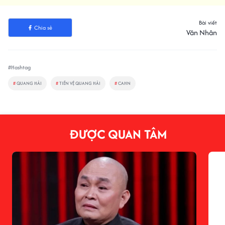
Bài viết
Chia sẻ
Văn Nhân
#Hashtag
#
QUANG HẢI
#
TIỀN VỆ QUANG HẢI
#
CAHN
ĐƯỢC QUAN TÂM