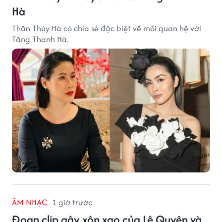
Hà
Thân Thúy Hà có chia sẻ đặc biệt về mối quan hệ với
Tăng Thanh Hà.
ÂM NHẠC
1 giờ trước
Đoạn clip gây xôn xao của Lệ Quyên và