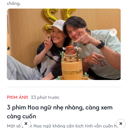
chồng.
PHIM ẢNH
23 phút trước
3 phim Hoa ngữ nhẹ nhàng, càng xem
càng cuốn
×
×
Một số phim Hoa ngữ không cần kịch tính vẫn cuốn hút