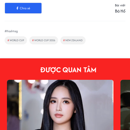
Bài viết
Chia sẻ
Bá Hổ
#Hashtag
#
WORLD CUP
#
WORLD CUP 2026
#
NEW ZEALAND
ĐƯỢC QUAN TÂM