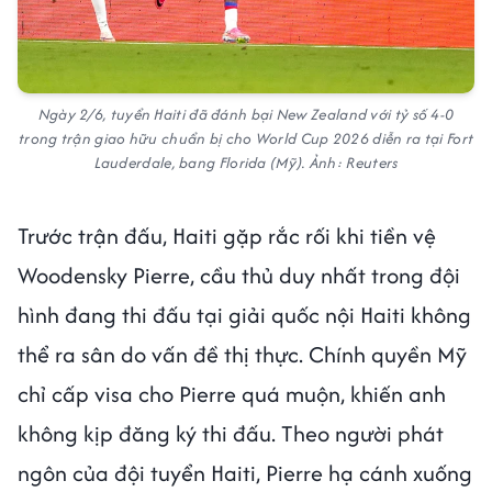
Ngày 2/6, tuyển Haiti đã đánh bại New Zealand với tỷ số 4-0
trong trận giao hữu chuẩn bị cho World Cup 2026 diễn ra tại Fort
Lauderdale, bang Florida (Mỹ). Ảnh: Reuters
Trước trận đấu, Haiti gặp rắc rối khi tiền vệ
Woodensky Pierre, cầu thủ duy nhất trong đội
hình đang thi đấu tại giải quốc nội Haiti không
thể ra sân do vấn đề thị thực. Chính quyền Mỹ
chỉ cấp visa cho Pierre quá muộn, khiến anh
không kịp đăng ký thi đấu. Theo người phát
ngôn của đội tuyển Haiti, Pierre hạ cánh xuống