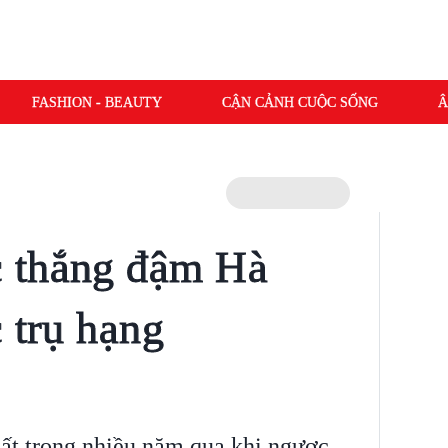
FASHION - BEAUTY
CẬN CẢNH CUỘC SỐNG
Â
 thắng đậm Hà
 trụ hạng
ất trong nhiều năm qua khi ngược