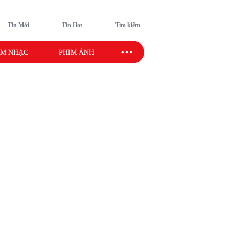
Tin Mới
Tin Hot
Tìm kiếm
M NHẠC
PHIM ẢNH
SAO SPORT