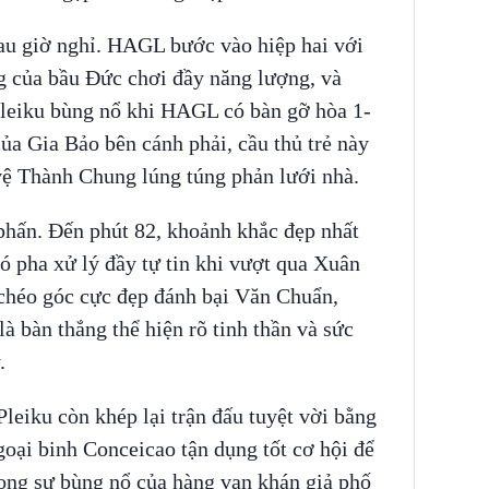
sau giờ nghỉ. HAGL bước vào hiệp hai với
ng của bầu Đức chơi đầy năng lượng, và
 Pleiku bùng nổ khi HAGL có bàn gỡ hòa 1-
ủa Gia Bảo bên cánh phải, cầu thủ trẻ này
vệ Thành Chung lúng túng phản lưới nhà.
hấn. Đến phút 82, khoảnh khắc đẹp nhất
có pha xử lý đầy tự tin khi vượt qua Xuân
chéo góc cực đẹp đánh bại Văn Chuẩn,
à bàn thắng thể hiện rõ tinh thần và sức
.
Pleiku còn khép lại trận đấu tuyệt vời bằng
goại binh Conceicao tận dụng tốt cơ hội để
rong sự bùng nổ của hàng vạn khán giả phố