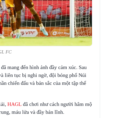
AGL FC
 đã mang đến hình ảnh đầy cảm xúc. Sau
à liên tục bị nghi ngờ, đội bóng phố Núi
hần chiến đấu và bản sắc của một tập thể
iải,
HAGL
đã chơi như cách người hâm mộ
rung, máu lửa và đầy bản lĩnh.