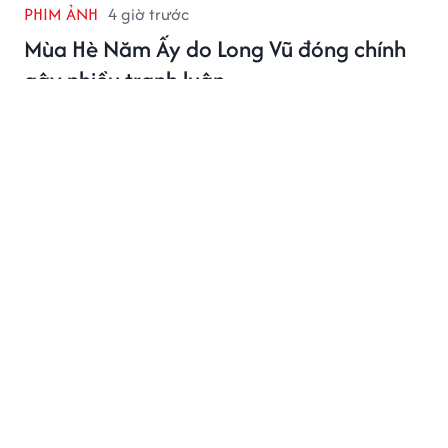
PHIM ẢNH
4 giờ trước
Mùa Hè Năm Ấy do Long Vũ đóng chính
gây nhiều tranh luận
Mùa Hè Năm Ấy vừa lên sóng đã nhận nhiều ý kiến trái
chiều về hình tượng nam chính của Long Vũ.