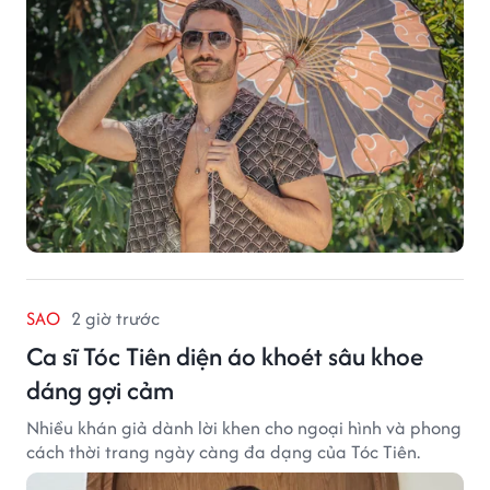
quạt cầm tay trở thành dòng sản phẩm tạo được
thành công ban đầu, giúp FabulousMe từng bước mở
rộng mức độ hiện diện trên thị trường.
SAO
2 giờ trước
Ca sĩ Tóc Tiên diện áo khoét sâu khoe
dáng gợi cảm
Nhiều khán giả dành lời khen cho ngoại hình và phong
cách thời trang ngày càng đa dạng của Tóc Tiên.