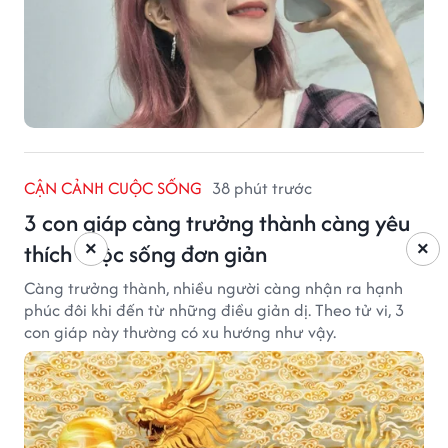
CẬN CẢNH CUỘC SỐNG
38 phút trước
3 con giáp càng trưởng thành càng yêu
×
×
thích cuộc sống đơn giản
Càng trưởng thành, nhiều người càng nhận ra hạnh
phúc đôi khi đến từ những điều giản dị. Theo tử vi, 3
con giáp này thường có xu hướng như vậy.