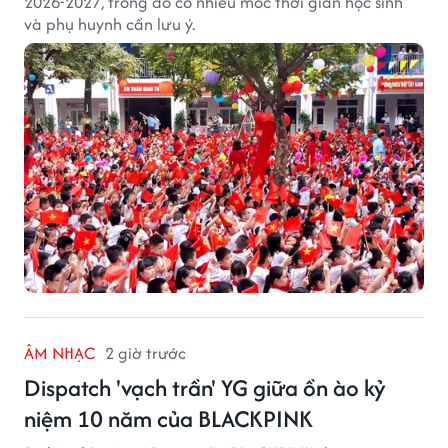
2026-2027, trong đó có nhiều mốc thời gian học sinh
và phụ huynh cần lưu ý.
ÂM NHẠC
2 giờ trước
Dispatch 'vạch trần' YG giữa ồn ào kỷ
niệm 10 năm của BLACKPINK