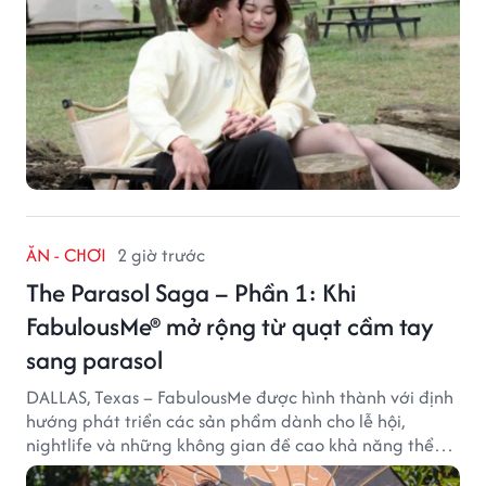
ĂN - CHƠI
2 giờ trước
The Parasol Saga – Phần 1: Khi
FabulousMe® mở rộng từ quạt cầm tay
sang parasol
DALLAS, Texas – FabulousMe được hình thành với định
hướng phát triển các sản phẩm dành cho lễ hội,
nightlife và những không gian đề cao khả năng thể
hiện bản thân. Trong quá trình xây dựng thương hiệu,