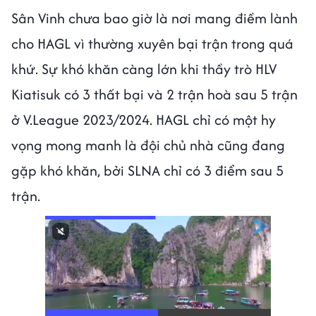
Sân Vinh chưa bao giờ là nơi mang điềm lành
cho HAGL vì thường xuyên bại trận trong quá
khứ. Sự khó khăn càng lớn khi thầy trò HLV
Kiatisuk có 3 thất bại và 2 trận hoà sau 5 trận
ở V.League 2023/2024. HAGL chỉ có một hy
vọng mong manh là đội chủ nhà cũng đang
gặp khó khăn, bởi SLNA chỉ có 3 điểm sau 5
trận.