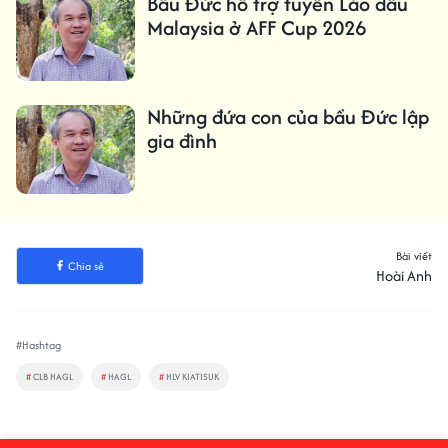
Bầu Đức hỗ trợ tuyển Lào đấu
Malaysia ở AFF Cup 2026
Những đứa con của bầu Đức lập
gia đình
Bài viết
Chia sẻ
Hoài Anh
#Hashtag
#
CLB HAGL
#
HAGL
#
HLV KIATISUK