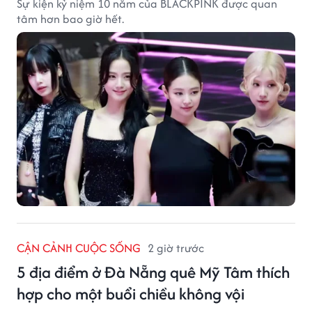
Sự kiện kỷ niệm 10 năm của BLACKPINK được quan
tâm hơn bao giờ hết.
CẬN CẢNH CUỘC SỐNG
2 giờ trước
5 địa điểm ở Đà Nẵng quê Mỹ Tâm thích
hợp cho một buổi chiều không vội