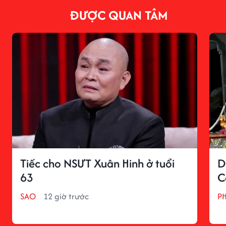
ĐƯỢC QUAN TÂM
Tiếc cho NSƯT Xuân Hinh ở tuổi
D
63
C
SAO
12 giờ trước
P